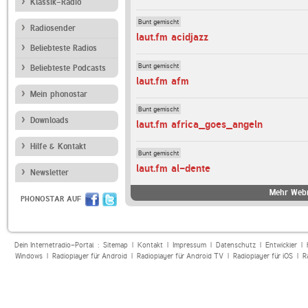
Klassik-Radio
Bunt gemischt
Radiosender
laut.fm acidjazz
Beliebteste Radios
Bunt gemischt
Beliebteste Podcasts
laut.fm afm
Mein phonostar
Bunt gemischt
Downloads
laut.fm africa_goes_angeln
Hilfe & Kontakt
Bunt gemischt
laut.fm al-dente
Newsletter
Mehr Webr
PHONOSTAR AUF
Dein Internetradio-Portal :
Sitemap
|
Kontakt
|
Impressum
|
Datenschutz
|
Entwickler
|
Windows
|
Radioplayer für Android
|
Radioplayer für Android TV
|
Radioplayer für iOS
|
R