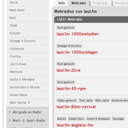
Dance
Info
Webradio
Programm
Sendun
Black Music
Webradios von laut.fm
Rock
15831 Webradio
Oldies
Bunt gemischt
laut.fm 1000melodien
Künstler
Schlager & Discofox
Schlager & Discofox
Volksmusik
laut.fm 1000schlager
Country
Bunt gemischt
Jazz & Blues
laut.fm 2live
Weltmusik
Gothic & Mittelalter
Bunt gemischt
Soundtracks & Musical
laut.fm 45-rpm
Kinder-Musik
Oldies gemischt
70er Jahre
80er Jahre
Deutsche Mu
Mehr Genres
laut.fm 80er-revival
Hörspiele im Radio
Electro
Modern Rock
Gothic & Mittelalter
Sonstiges
Wort- & Sport-Radio
laut.fm abglanz-fm