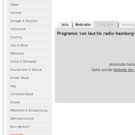
Oldies
Künstler
Schlager & Discofox
Info
Webradio
Programm
Sendun
Volksmusik
Programm von laut.fm radio-hamburg
Country
Jazz & Blues
Weltmusik
Gothic & Mittelalter
phonostar hat k
Soundtracks & Musical
Gehe auf die
Website des
Kinder-Musik
Gay
Christliche Musik
Gospel
Meditation & Entspannung
Weihnachtsmusik
Bunt gemischt
Sonstiges