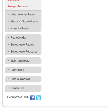
Weniger Genres
Hörspiele im Radio
Wort- & Sport-Radio
Klassik-Radio
Radiosender
Beliebteste Radios
Beliebteste Podcasts
Mein phonostar
Downloads
Hilfe & Kontakt
Newsletter
PHONOSTAR AUF