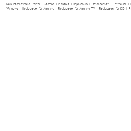
Dein Internetradio-Portal :
Sitemap
|
Kontakt
|
Impressum
|
Datenschutz
|
Entwickler
|
Windows
|
Radioplayer für Android
|
Radioplayer für Android TV
|
Radioplayer für iOS
|
R