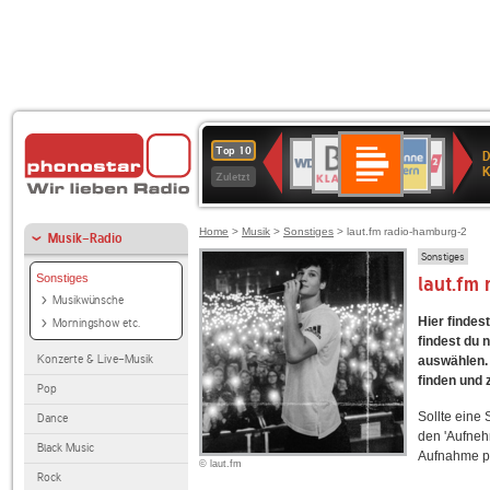
Deutschlandfunk
BR-
ANTENNE
WDR
Deutschlandfunk
80er
SWR3
NDR
WDR
SWR
Top 10
D
Kultur
KLASSIK
BAYERN
4
90er
2
2
Kultur
K
Zuletzt
OLDIE
ANTENNE
Home
>
Musik
>
Sonstiges
> laut.fm radio-hamburg-2
Musik-Radio
Sonstiges
Sonstiges
laut.fm
Musikwünsche
Hier findes
Morningshow etc.
findest du 
Konzerte & Live-Musik
auswählen. 
finden und 
Pop
Sollte eine
Dance
den 'Aufneh
Black Music
Aufnahme p
© laut.fm
Rock