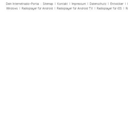
Dein Internetradio-Portal :
Sitemap
|
Kontakt
|
Impressum
|
Datenschutz
|
Entwickler
|
Windows
|
Radioplayer für Android
|
Radioplayer für Android TV
|
Radioplayer für iOS
|
R