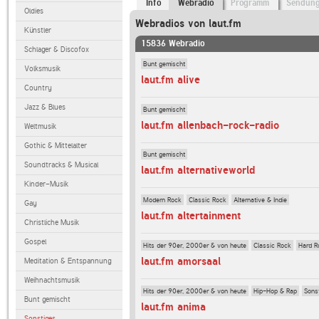
Info
Webradio
Programm
Sendun
Oldies
Webradios von laut.fm
Künstler
15836 Webradio
Schlager & Discofox
Bunt gemischt
Volksmusik
laut.fm alive
Country
Jazz & Blues
Bunt gemischt
laut.fm allenbach-rock-radio
Weltmusik
Gothic & Mittelalter
Bunt gemischt
Soundtracks & Musical
laut.fm alternativeworld
Kinder-Musik
Modern Rock
Classic Rock
Alternative & Indie
Gay
laut.fm altertainment
Christliche Musik
Gospel
Hits der 90er, 2000er & von heute
Classic Rock
Hard R
laut.fm amorsaal
Meditation & Entspannung
Weihnachtsmusik
Hits der 90er, 2000er & von heute
Hip-Hop & Rap
Sons
Bunt gemischt
laut.fm anima
Sonstiges