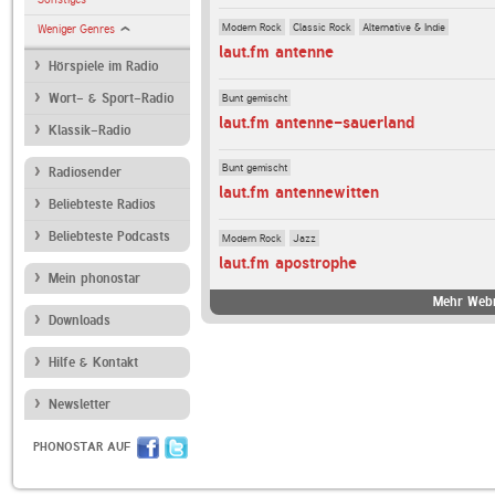
Modern Rock
Classic Rock
Alternative & Indie
Weniger Genres
laut.fm antenne
Hörspiele im Radio
Bunt gemischt
Wort- & Sport-Radio
laut.fm antenne-sauerland
Klassik-Radio
Bunt gemischt
Radiosender
laut.fm antennewitten
Beliebteste Radios
Beliebteste Podcasts
Modern Rock
Jazz
laut.fm apostrophe
Mein phonostar
Mehr Webr
Downloads
Hilfe & Kontakt
Newsletter
PHONOSTAR AUF