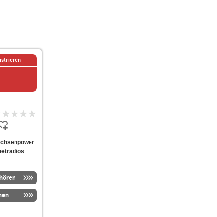
istrieren
-sachsenpower
netradios
nhören
men