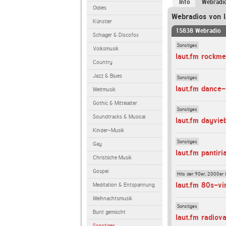
Info
Webradi
Oldies
Webradios von l
Künstler
15838 Webradio
Schlager & Discofox
Sonstiges
Volksmusik
laut.fm rockm
Country
Jazz & Blues
Sonstiges
laut.fm dance
Weltmusik
Gothic & Mittelalter
Sonstiges
Soundtracks & Musical
laut.fm dayvie
Kinder-Musik
Sonstiges
Gay
laut.fm pantiri
Christliche Musik
Gospel
Hits der 90er, 2000er 
laut.fm 80s-vi
Meditation & Entspannung
Weihnachtsmusik
Sonstiges
Bunt gemischt
laut.fm radiov
Sonstiges