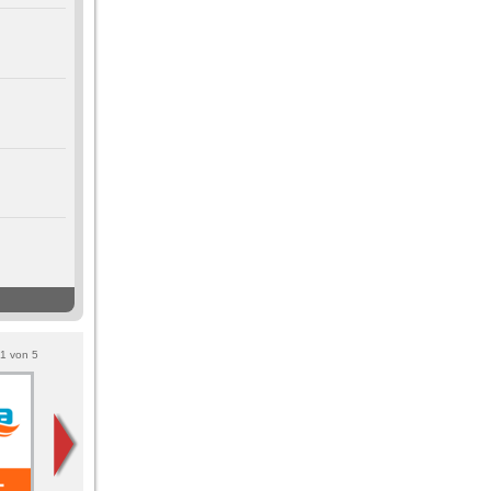
1
von
5