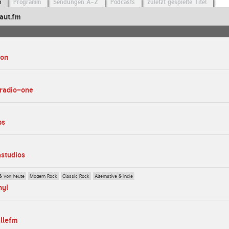
o
Programm
Sendungen A-Z
Podcasts
zuletzt gespielte Titel
aut.fm
eon
-radio-one
bs
astudios
& von heute
Modern Rock
Classic Rock
Alternative & Indie
nyl
allefm