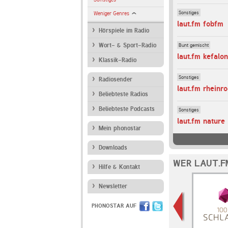
Sonstiges
Weniger Genres
laut.fm fobfm
Hörspiele im Radio
Bunt gemischt
Wort- & Sport-Radio
laut.fm kefalon
Klassik-Radio
Sonstiges
Radiosender
laut.fm rheinr
Beliebteste Radios
Beliebteste Podcasts
Sonstiges
laut.fm nature
Mein phonostar
Downloads
WER LAUT.F
Hilfe & Kontakt
Newsletter
PHONOSTAR AUF