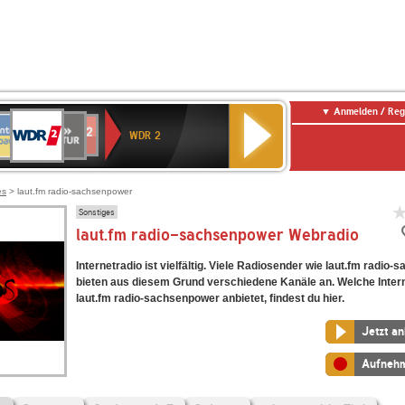
Anmelden / Reg
WDR
NTENNE
SWR
chlandfunk
Deutschlandfunk
80er
SWR3
WDR
BR-
NDR
2
WDR 2
AYERN
Kultur
r
90er
4
KLASSIK
2
OLDIE
ANTENNE
es
> laut.fm radio-sachsenpower
Sonstiges
laut.fm radio-sachsenpower Webradio
Internetradio ist vielfältig. Viele Radiosender wie laut.fm radio
bieten aus diesem Grund verschiedene Kanäle an. Welche Inter
laut.fm radio-sachsenpower anbietet, findest du hier.
Jetzt a
Aufneh