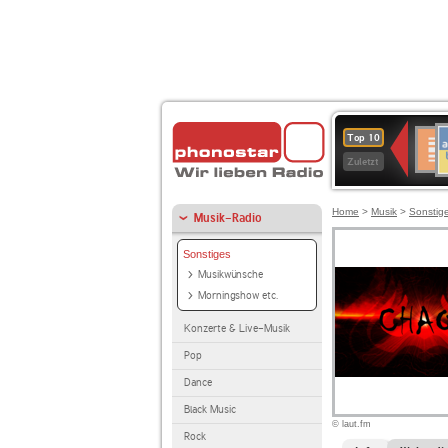
A
Deuts
Top 10
B
Kultu
Zuletzt
Home
>
Musik
>
Sonstig
Musik-Radio
Sonstiges
Musikwünsche
Morningshow etc.
Konzerte & Live-Musik
Pop
Dance
Black Music
© laut.fm
Rock