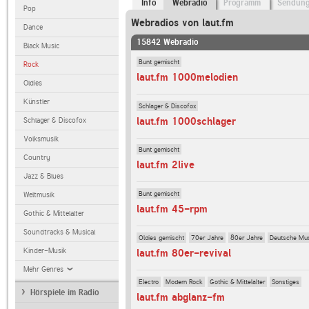
Info
Webradio
Programm
Sendun
Pop
Webradios von laut.fm
Dance
15842 Webradio
Black Music
Bunt gemischt
Rock
laut.fm 1000melodien
Oldies
Künstler
Schlager & Discofox
laut.fm 1000schlager
Schlager & Discofox
Volksmusik
Bunt gemischt
Country
laut.fm 2live
Jazz & Blues
Bunt gemischt
Weltmusik
laut.fm 45-rpm
Gothic & Mittelalter
Soundtracks & Musical
Oldies gemischt
70er Jahre
80er Jahre
Deutsche Mu
Kinder-Musik
laut.fm 80er-revival
Mehr Genres
Electro
Modern Rock
Gothic & Mittelalter
Sonstiges
Hörspiele im Radio
laut.fm abglanz-fm