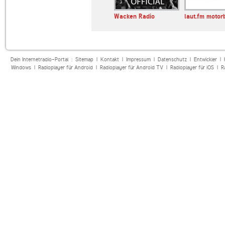
blackmetal
Wacken Radio
laut.fm motor
Dein Internetradio-Portal :
Sitemap
|
Kontakt
|
Impressum
|
Datenschutz
|
Entwickler
|
Windows
|
Radioplayer für Android
|
Radioplayer für Android TV
|
Radioplayer für iOS
|
R