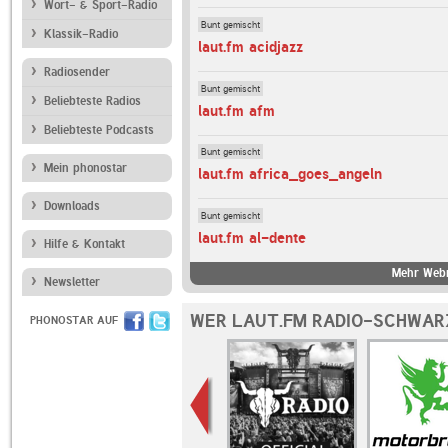
Wort- & Sport-Radio
Bunt gemischt
Klassik-Radio
laut.fm acidjazz
Radiosender
Bunt gemischt
Beliebteste Radios
laut.fm afm
Beliebteste Podcasts
Bunt gemischt
Mein phonostar
laut.fm africa_goes_angeln
Downloads
Bunt gemischt
laut.fm al-dente
Hilfe & Kontakt
Mehr Webr
Newsletter
WER LAUT.FM RADIO-SCHWAR
PHONOSTAR AUF