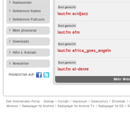
Radiosender
Bunt gemischt
Beliebteste Radios
laut.fm acidjazz
Beliebteste Podcasts
Bunt gemischt
Mein phonostar
laut.fm afm
Downloads
Bunt gemischt
laut.fm africa_goes_angeln
Hilfe & Kontakt
Bunt gemischt
Newsletter
laut.fm al-dente
PHONOSTAR AUF
Mehr Webr
Dein Internetradio-Portal :
Sitemap
|
Kontakt
|
Impressum
|
Datenschutz
|
Entwickler
|
Windows
|
Radioplayer für Android
|
Radioplayer für Android TV
|
Radioplayer für iOS
|
R