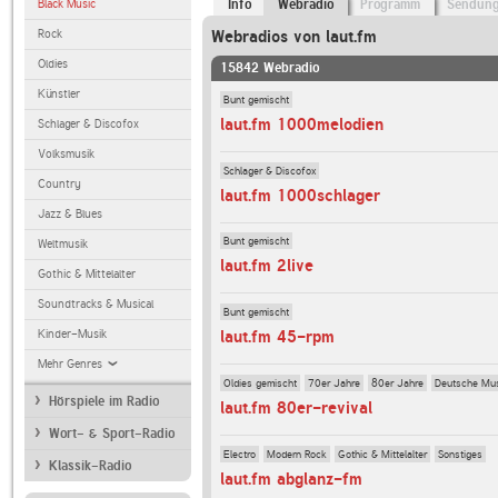
Black Music
Info
Webradio
Programm
Sendun
Rock
Webradios von laut.fm
Oldies
15842 Webradio
Künstler
Bunt gemischt
laut.fm 1000melodien
Schlager & Discofox
Volksmusik
Schlager & Discofox
Country
laut.fm 1000schlager
Jazz & Blues
Bunt gemischt
Weltmusik
laut.fm 2live
Gothic & Mittelalter
Soundtracks & Musical
Bunt gemischt
Kinder-Musik
laut.fm 45-rpm
Mehr Genres
Oldies gemischt
70er Jahre
80er Jahre
Deutsche Mu
Hörspiele im Radio
laut.fm 80er-revival
Wort- & Sport-Radio
Electro
Modern Rock
Gothic & Mittelalter
Sonstiges
Klassik-Radio
laut.fm abglanz-fm