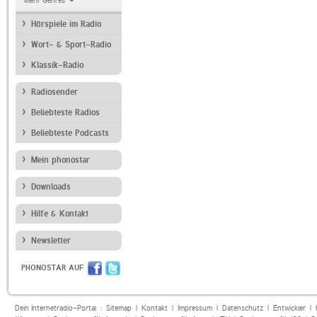
Mehr Genres
Hörspiele im Radio
Wort- & Sport-Radio
Klassik-Radio
Radiosender
Beliebteste Radios
Beliebteste Podcasts
Mein phonostar
Downloads
Hilfe & Kontakt
Newsletter
PHONOSTAR AUF
Dein Internetradio-Portal :
Sitemap
|
Kontakt
|
Impressum
|
Datenschutz
|
Entwickler
|