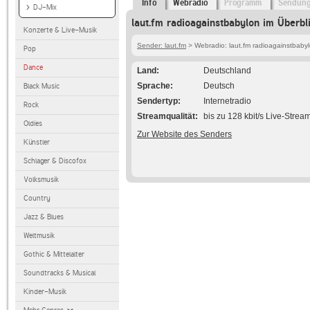
Info
Webradio
Programm
Sendun
DJ-Mix
laut.fm radioagainstbabylon im Überbl
Konzerte & Live-Musik
Sender: laut.fm
> Webradio: laut.fm radioagainstbaby
Pop
Dance
Land
Deutschland
Sprache
Deutsch
Black Music
Sendertyp
Internetradio
Rock
Streamqualität
bis zu 128 kbit/s Live-Strea
Oldies
Zur Website des Senders
Künstler
Schlager & Discofox
Volksmusik
Country
Jazz & Blues
Weltmusik
Gothic & Mittelalter
Soundtracks & Musical
Kinder-Musik