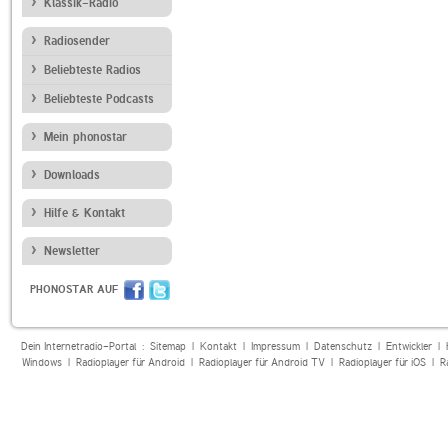
Klassik-Radio
Radiosender
Beliebteste Radios
Beliebteste Podcasts
Mein phonostar
Downloads
Hilfe & Kontakt
Newsletter
PHONOSTAR AUF
Dein Internetradio-Portal :
Sitemap
|
Kontakt
|
Impressum
|
Datenschutz
|
Entwickler
|
Windows
|
Radioplayer für Android
|
Radioplayer für Android TV
|
Radioplayer für iOS
|
R