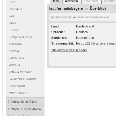
Info
Webradio
Programm
Sendun
Dance
laut.fm radiobayern im Überblick
Black Music
Rock
Sender: laut.fm
> Webradio: laut.fm radiobayern
Oldies
Land
Deutschland
Künstler
Sprache
Deutsch
Schlager & Discofox
Sendertyp
Internetradio
Streamqualität
bis zu 128 kbit/s Live-Strea
Volksmusik
Zur Website des Senders
Country
Jazz & Blues
Weltmusik
Gothic & Mittelalter
Soundtracks & Musical
Kinder-Musik
Mehr Genres
Hörspiele im Radio
Wort- & Sport-Radio