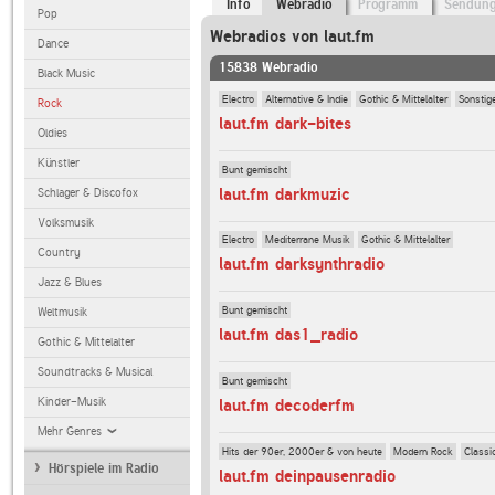
Info
Webradio
Programm
Sendun
Pop
Webradios von laut.fm
Dance
15838 Webradio
Black Music
Electro
Alternative & Indie
Gothic & Mittelalter
Sonstig
Rock
laut.fm dark-bites
Oldies
Künstler
Bunt gemischt
laut.fm darkmuzic
Schlager & Discofox
Volksmusik
Electro
Mediterrane Musik
Gothic & Mittelalter
Country
laut.fm darksynthradio
Jazz & Blues
Bunt gemischt
Weltmusik
laut.fm das1_radio
Gothic & Mittelalter
Soundtracks & Musical
Bunt gemischt
Kinder-Musik
laut.fm decoderfm
Mehr Genres
Hits der 90er, 2000er & von heute
Modern Rock
Classi
Hörspiele im Radio
laut.fm deinpausenradio