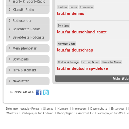
Wort- & Sport-Radio
Techno
House
Eurodance
Klassik-Radio
laut.fm dennis
Radiosender
Sonstiges
Beliebteste Radios
laut.fm deutschland-tanzt
Beliebteste Podcasts
Hip-Hop & Rap
Mein phonostar
laut.fm deutschrap
Downloads
Chillout & Lounge
Hip-Hop & Rap
Deutsche Musik
laut.fm deutschrap-deluxe
Hilfe & Kontakt
Mehr Webr
Newsletter
PHONOSTAR AUF
Dein Internetradio-Portal :
Sitemap
|
Kontakt
|
Impressum
|
Datenschutz
|
Entwickler
|
Windows
|
Radioplayer für Android
|
Radioplayer für Android TV
|
Radioplayer für iOS
|
R