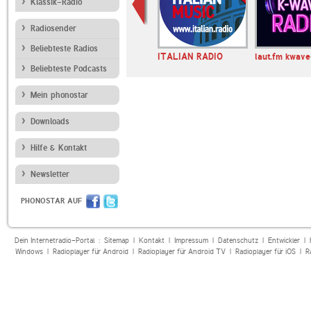
Klassik-Radio
Radiosender
Beliebteste Radios
Internet
AFN 360 Internet
ITALIAN RADIO
laut.fm kwave
ermany Wies…
Radio Germany Bav…
Beliebteste Podcasts
Mein phonostar
Downloads
Hilfe & Kontakt
Newsletter
PHONOSTAR AUF
Dein Internetradio-Portal :
Sitemap
|
Kontakt
|
Impressum
|
Datenschutz
|
Entwickler
|
Windows
|
Radioplayer für Android
|
Radioplayer für Android TV
|
Radioplayer für iOS
|
R