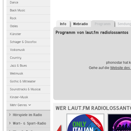
Dance
Black Music
Rock
Info
Webradio
Programm
Sendun
Oldies
Programm von laut.fm radiolossantos
Künstler
Schlager & Discofox
Volksmusik
Country
phonostar hat k
Jazz & Blues
Gehe auf die
Website des
Weltmusik
Gothic & Mittelalter
Soundtracks & Musical
Kinder-Musik
Mehr Genres
WER LAUT.FM RADIOLOSSANT
Hörspiele im Radio
Wort- & Sport-Radio