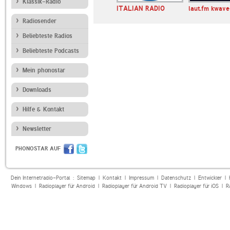
Klassik-Radio
Internet
AFN 360 Internet
ITALIAN RADIO
laut.fm kwave
ermany Wies…
Radio Germany Bav…
Radiosender
Beliebteste Radios
Beliebteste Podcasts
Mein phonostar
Downloads
Hilfe & Kontakt
Newsletter
PHONOSTAR AUF
Dein Internetradio-Portal :
Sitemap
|
Kontakt
|
Impressum
|
Datenschutz
|
Entwickler
|
Windows
|
Radioplayer für Android
|
Radioplayer für Android TV
|
Radioplayer für iOS
|
R