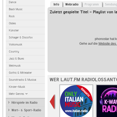
Dance
Info
Webradio
Programm
Sendun
Black Music
Zuletzt gespielte Titel - Playlist von l
Rock
Oldies
Künstler
Schlager & Discofox
phonostar hat k
Gehe auf die
Website des
Volksmusik
Country
Jazz & Blues
Weltmusik
Gothic & Mittelalter
WER LAUT.FM RADIOLOSSANT
Soundtracks & Musical
Kinder-Musik
Mehr Genres
Hörspiele im Radio
Wort- & Sport-Radio