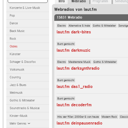
Info
Webradio
Programm
Sendun
Konzerte & Live-Musik
Webradios von laut.fm
Pop
15831 Webradio
Dance
Electro
Alternative & Indie
Gothic & Mittelalter
Sonstig
Black Music
laut.fm dark-bites
Rock
Bunt gemischt
Oldies
laut.fm darkmuzic
Künstler
Schlager & Discofox
Electro
Mediterrane Musik
Gothic & Mittelalter
laut.fm darksynthradio
Volksmusik
Country
Bunt gemischt
Jazz & Blues
laut.fm das1_radio
Weltmusik
Bunt gemischt
Gothic & Mittelalter
laut.fm decoderfm
Soundtracks & Musical
Kinder-Musik
Hits der 90er, 2000er & von heute
Modern Rock
Classi
laut.fm deinpausenradio
Mehr Genres