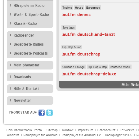
Hörspiele im Radio
Techno
House
Eurodance
laut.fm dennis
Wort- & Sport-Radio
Klassik-Radio
Sonstiges
laut.fm deutschland-tanzt
Radiosender
Beliebteste Radios
Hip-Hop & Rap
Beliebteste Podcasts
laut.fm deutschrap
Mein phonostar
Chillout & Lounge
Hip-Hop & Rap
Deutsche Musik
laut.fm deutschrap-deluxe
Downloads
Mehr Webr
Hilfe & Kontakt
Newsletter
PHONOSTAR AUF
Dein Internetradio-Portal :
Sitemap
|
Kontakt
|
Impressum
|
Datenschutz
|
Entwickler
|
Windows
|
Radioplayer für Android
|
Radioplayer für Android TV
|
Radioplayer für iOS
|
R