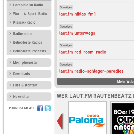
Hörspiele im Radio
Sonstiges
laut.fm niklas-fm1
Wort- & Sport-Radio
Klassik-Radio
Sonstiges
laut.fm unterwegs
Radiosender
Beliebteste Radios
Sonstiges
Beliebteste Podcasts
laut.fm red-room-radio
Mein phonostar
Sonstiges
laut.fm radio-schlager-paradies
Downloads
Mehr Webr
Hilfe & Kontakt
WER LAUT.FM RAUTENBEATZ 
Newsletter
PHONOSTAR AUF