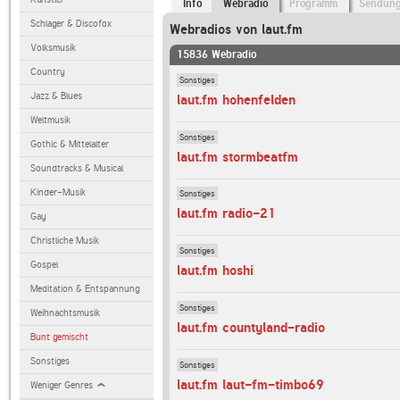
Info
Webradio
Programm
Sendun
Schlager & Discofox
Webradios von laut.fm
Volksmusik
15836 Webradio
Country
Sonstiges
Jazz & Blues
laut.fm hohenfelden
Weltmusik
Sonstiges
Gothic & Mittelalter
laut.fm stormbeatfm
Soundtracks & Musical
Kinder-Musik
Sonstiges
laut.fm radio-21
Gay
Christliche Musik
Sonstiges
Gospel
laut.fm hoshi
Meditation & Entspannung
Sonstiges
Weihnachtsmusik
laut.fm countyland-radio
Bunt gemischt
Sonstiges
Sonstiges
laut.fm laut-fm-timbo69
Weniger Genres