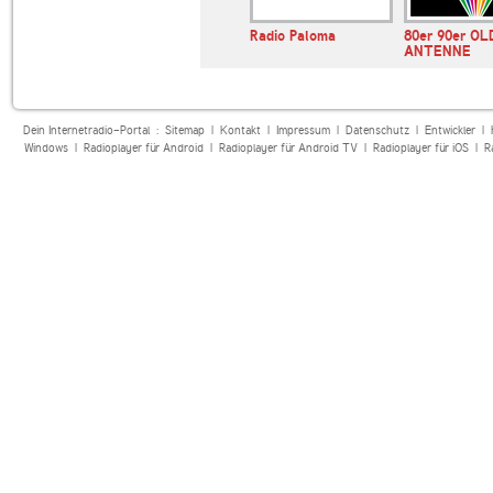
Radio Paloma
80er 90er OL
ANTENNE
Dein Internetradio-Portal :
Sitemap
|
Kontakt
|
Impressum
|
Datenschutz
|
Entwickler
|
Windows
|
Radioplayer für Android
|
Radioplayer für Android TV
|
Radioplayer für iOS
|
R