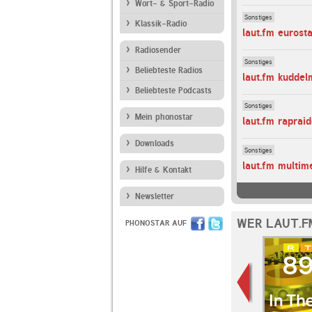
Wort- & Sport-Radio
Sonstiges
Klassik-Radio
laut.fm eurost
Radiosender
Sonstiges
Beliebteste Radios
laut.fm kuddel
Beliebteste Podcasts
Sonstiges
Mein phonostar
laut.fm raprai
Downloads
Sonstiges
laut.fm multim
Hilfe & Kontakt
Newsletter
WER LAUT.F
PHONOSTAR AUF