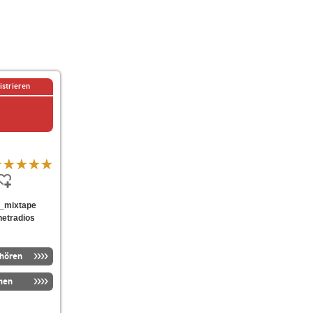
istrieren
ds_mixtape
netradios
nhören
men