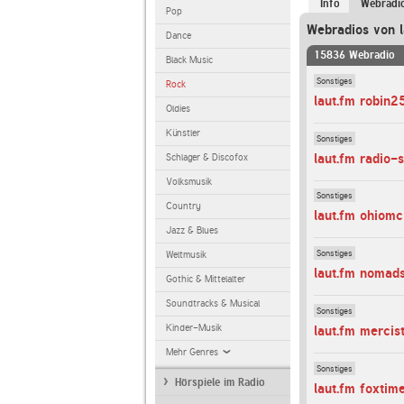
Info
Webradi
Pop
Webradios von l
Dance
15836 Webradio
Black Music
Sonstiges
Rock
laut.fm robin2
Oldies
Künstler
Sonstiges
laut.fm radio-
Schlager & Discofox
Volksmusik
Sonstiges
Country
laut.fm ohiomc
Jazz & Blues
Sonstiges
Weltmusik
laut.fm noma
Gothic & Mittelalter
Soundtracks & Musical
Sonstiges
Kinder-Musik
laut.fm mercis
Mehr Genres
Sonstiges
Hörspiele im Radio
laut.fm foxti