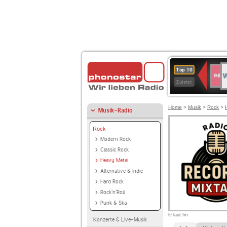
W
SWR
Top 10
4
Zuletzt
Home
>
Musik
>
Rock
>
Musik-Radio
Rock
Modern Rock
Classic Rock
Heavy Metal
Alternative & Indie
Hard Rock
Rock'n'Roll
Punk & Ska
© laut.fm
Konzerte & Live-Musik