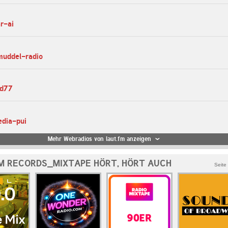
ar-ai
muddel-radio
dd77
edia-pui
Mehr Webradios von laut.fm anzeigen
M RECORDS_MIXTAPE HÖRT, HÖRT AUCH
Seite