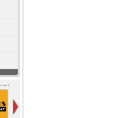
1
von
5