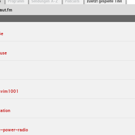
o
Programm
Sendungen A-Z
Podcasts
zuletzt gespielte Titel
aut.fm
5e
suse
dsvim1001
tation
me-power-radio