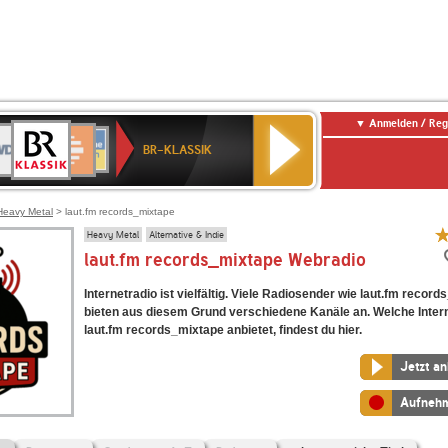
Anmelden / Reg
BR-
DR
Deutschlandfunk
3
Deutschlandfunk
80er
NDR
ANTENNE
SWR
KLASSIK
BR-KLASSIK
Kultur
90er
2
BAYERN
Kultur
OLDIE
ANTENNE
Heavy Metal
> laut.fm records_mixtape
Heavy Metal
Alternative & Indie
laut.fm records_mixtape Webradio
Internetradio ist vielfältig. Viele Radiosender wie laut.fm recor
bieten aus diesem Grund verschiedene Kanäle an. Welche Inter
laut.fm records_mixtape anbietet, findest du hier.
Jetzt a
Aufneh