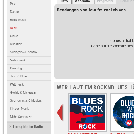
Info
Webradio
Programm
Sendun
Pop
Sendungen von laut.fm rocknblues
Dance
Black Music
Rock
Oldies
phonostar hat k
Künstler
Gehe auf die
Website des
Schlager & Discofox
Volksmusik
Country
Jazz & Blues
Weltmusik
WER LAUT.FM ROCKNBLUES H
Gothic & Mittelalter
Soundtracks & Musical
Kinder-Musik
Mehr Genres
Hörspiele im Radio