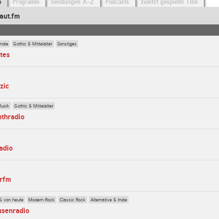
o
Programm
Sendungen A-Z
Podcasts
zuletzt gespielte Titel
aut.fm
Indie
Gothic & Mittelalter
Sonstiges
tes
zic
Musik
Gothic & Mittelalter
nthradio
adio
erfm
& von heute
Modern Rock
Classic Rock
Alternative & Indie
usenradio