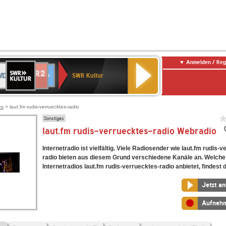
Anmelden / Reg
SWR
DR
NDR
ENNE
80er
SWR3
WDR
BR-
Deutschlandfunk
Deutschlandfunk
Kultur
SWR Kultur
2
ERN
90er
4
KLASSIK
Kultur
OLDIE
ANTENNE
es
> laut.fm rudis-verruecktes-radio
Sonstiges
laut.fm rudis-verruecktes-radio Webradio
Internetradio ist vielfältig. Viele Radiosender wie laut.fm rudis-
radio bieten aus diesem Grund verschiedene Kanäle an. Welche
Internetradios laut.fm rudis-verruecktes-radio anbietet, findest d
Jetzt a
Aufneh