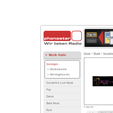
W
ANT
Top 10
2
BAY
Zuletzt
Home
>
Musik
>
Sonstig
Musik-Radio
Sonstiges
Musikwünsche
Morningshow etc.
Konzerte & Live-Musik
Pop
Dance
Black Music
© laut.fm
Rock