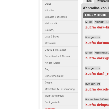
Info
Webradi
Oldies
Webradios von l
Künstler
15836 Webradio
Schlager & Discofox
Electro
Alternative & 
Volksmusik
laut.fm dark-bi
Country
Jazz & Blues
Bunt gemischt
laut.fm darkmu
Weltmusik
Gothic & Mittelalter
Electro
Mediterrane 
Soundtracks & Musical
laut.fm darksy
Kinder-Musik
Bunt gemischt
Gay
laut.fm das1_r
Christliche Musik
Gospel
Bunt gemischt
laut.fm decod
Meditation & Entspannung
Weihnachtsmusik
Hits der 90er, 2000er 
Bunt gemischt
laut.fm deinpa
Sonstiges