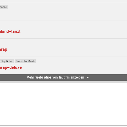
dance
hland-tanzt
hrap
-Hop & Rap
Deutsche Musik
hrap-deluxe
Mehr Webradios von laut.fm anzeigen