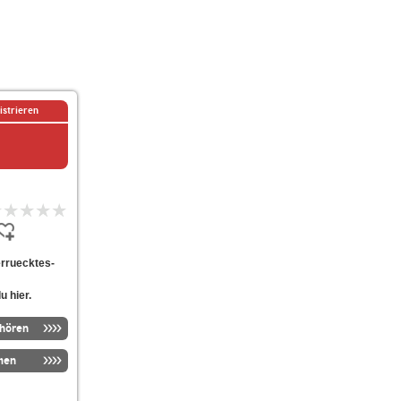
istrieren
verruecktes-
u hier.
nhören
men