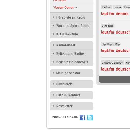
Techno
House
Euro
Weniger Genres
laut.fm dennis
Hörspiele im Radio
Sonstiges
Wort- & Sport-Radio
laut.fm deutsc
Klassik-Radio
Hip-Hop & Rap
Radiosender
laut.fm deutsc
Beliebteste Radios
Beliebteste Podcasts
Chillout & Lounge
Hip
laut.fm deutsc
Mein phonostar
Downloads
Hilfe & Kontakt
Newsletter
PHONOSTAR AUF