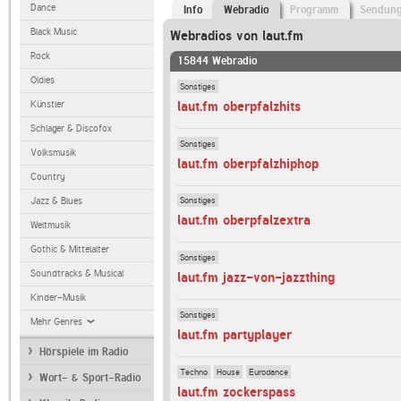
Dance
Info
Webradio
Programm
Sendun
Black Music
Webradios von laut.fm
Rock
15844 Webradio
Oldies
Sonstiges
laut.fm oberpfalzhits
Künstler
Schlager & Discofox
Sonstiges
Volksmusik
laut.fm oberpfalzhiphop
Country
Sonstiges
Jazz & Blues
laut.fm oberpfalzextra
Weltmusik
Gothic & Mittelalter
Sonstiges
Soundtracks & Musical
laut.fm jazz-von-jazzthing
Kinder-Musik
Sonstiges
Mehr Genres
laut.fm partyplayer
Hörspiele im Radio
Techno
House
Eurodance
Wort- & Sport-Radio
laut.fm zockerspass