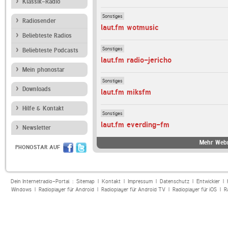
Klassik-Radio
Sonstiges
Radiosender
laut.fm wotmusic
Beliebteste Radios
Sonstiges
Beliebteste Podcasts
laut.fm radio-jericho
Mein phonostar
Sonstiges
Downloads
laut.fm miksfm
Hilfe & Kontakt
Sonstiges
laut.fm everding-fm
Newsletter
Mehr Webr
PHONOSTAR AUF
Dein Internetradio-Portal :
Sitemap
|
Kontakt
|
Impressum
|
Datenschutz
|
Entwickler
|
Windows
|
Radioplayer für Android
|
Radioplayer für Android TV
|
Radioplayer für iOS
|
R