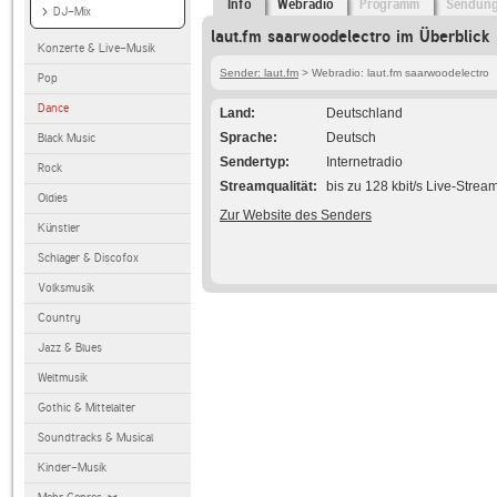
Info
Webradio
Programm
Sendun
DJ-Mix
laut.fm saarwoodelectro im Überblick
Konzerte & Live-Musik
Sender: laut.fm
> Webradio: laut.fm saarwoodelectro
Pop
Dance
Land
Deutschland
Sprache
Deutsch
Black Music
Sendertyp
Internetradio
Rock
Streamqualität
bis zu 128 kbit/s Live-Strea
Oldies
Zur Website des Senders
Künstler
Schlager & Discofox
Volksmusik
Country
Jazz & Blues
Weltmusik
Gothic & Mittelalter
Soundtracks & Musical
Kinder-Musik