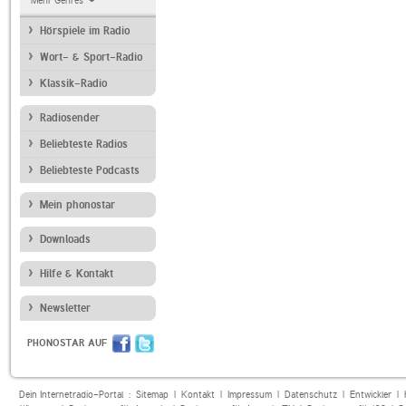
Mehr Genres
Hörspiele im Radio
Wort- & Sport-Radio
Klassik-Radio
Radiosender
Beliebteste Radios
Beliebteste Podcasts
Mein phonostar
Downloads
Hilfe & Kontakt
Newsletter
PHONOSTAR AUF
Dein Internetradio-Portal :
Sitemap
|
Kontakt
|
Impressum
|
Datenschutz
|
Entwickler
|