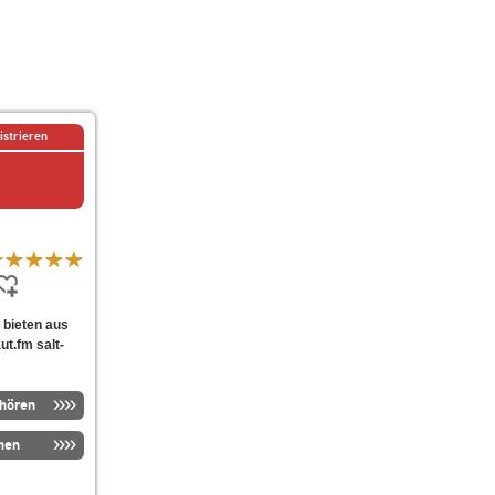
istrieren
e bieten aus
t.fm salt-
nhören
men