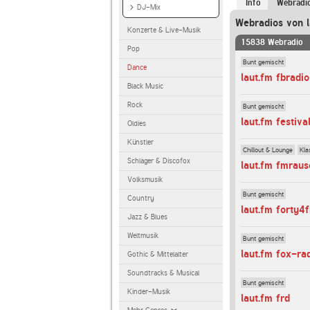
Info
Webradi
DJ-Mix
Webradios von l
Konzerte & Live-Musik
15838 Webradio
Pop
Bunt gemischt
Dance
laut.fm fbradio
Black Music
Rock
Bunt gemischt
laut.fm festiva
Oldies
Künstler
Chillout & Lounge
Kla
Schlager & Discofox
laut.fm fmraus
Volksmusik
Bunt gemischt
Country
laut.fm forty4
Jazz & Blues
Weltmusik
Bunt gemischt
laut.fm fox-ra
Gothic & Mittelalter
Soundtracks & Musical
Bunt gemischt
Kinder-Musik
laut.fm frd