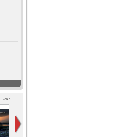
1
von
5