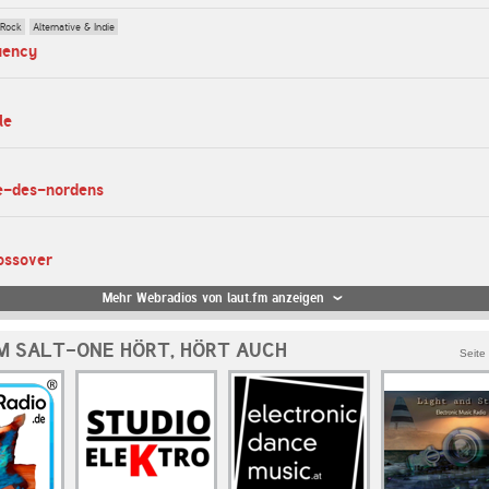
 Rock
Alternative & Indie
uency
le
de-des-nordens
rossover
Mehr Webradios von laut.fm anzeigen
M SALT-ONE HÖRT, HÖRT AUCH
Seite