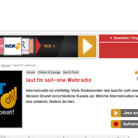
Anmelden / Reg
WDR
WR3
BR-
Deutschlandfunk
NDR
Deutschlandfunk
SWR
4
WDR 4
KLASSIK
2
Kultur
Kultur
E
ENNE
>
House
> laut.fm salt-one
House
Chillout & Lounge
Soul & Funk
laut.fm salt-one Webradio
Internetradio ist vielfältig. Viele Radiosender wie laut.fm salt-on
diesem Grund verschiedene Kanäle an. Welche Internetradios lau
one anbietet, findest du hier.
Jetzt a
Aufneh