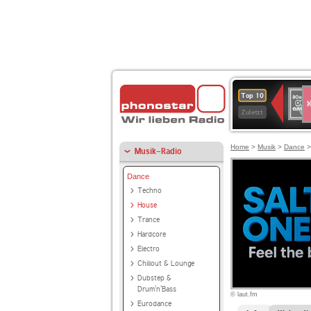
S
80er
Top 10
90er
Zuletzt
OLDI
ANT
Home
>
Musik
>
Dance
Musik-Radio
Dance
Techno
House
Trance
Hardcore
Electro
Chillout & Lounge
Dubstep &
Drum'n'Bass
© laut.fm
Eurodance