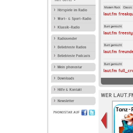
Mehr Genres
Modern Rock
Classic
Hörspiele im Radio
laut.fm freakq
Wort- & Sport-Radio
Bunt gemischt
Klassik-Radio
laut.fm freesty
Radiosender
Bunt gemischt
Beliebteste Radios
laut.fm freun
Beliebteste Podcasts
Bunt gemischt
Mein phonostar
laut.fm full_c
Downloads
Hilfe & Kontakt
WER LAUT.F
Newsletter
PHONOSTAR AUF