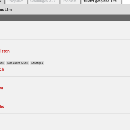
o
Programm
Sendungen A-Z
Podcasts
zuletzt gespielte Titel
aut.fm
listen
ssik
Klassische Musik
Sonstiges
ch
fm
dio