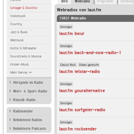
Info
Webradio
Programm
Sendun
Schlager & Discofox
Webradios von laut.fm
Volksmusik
15831 Webradio
Country
Sonstiges
Jazz & Blues
laut.fm bwur
Weltmusik
Sonstiges
Gothic & Mittelalter
laut.fm back-and-now-radio-1
Soundtracks & Musical
Kinder-Musik
Classic Rock
Oldies gemischt
laut.fm telstar-radio
Mehr Genres
Hörspiele im Radio
Sonstiges
laut.fm youralternative
Wort- & Sport-Radio
Klassik-Radio
Sonstiges
laut.fm surfgeier-radio
Radiosender
Beliebteste Radios
Sonstiges
laut.fm rocksender
Beliebteste Podcasts