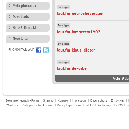
Mein phonostar
Sonstiges
laut.fm neurosheversum
Downloads
Sonstiges
Hilfe & Kontakt
laut.fm lambretta1903
Newsletter
Sonstiges
laut.fm klaus-dieter
PHONOSTAR AUF
Sonstiges
laut.fm de-vibe
Mehr Webr
Dein Internetradio-Portal :
Sitemap
|
Kontakt
|
Impressum
|
Datenschutz
|
Entwickler
|
Windows
|
Radioplayer für Android
|
Radioplayer für Android TV
|
Radioplayer für iOS
|
R