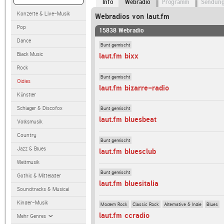
Info
Webradio
Programm
Sendun
Konzerte & Live-Musik
Webradios von laut.fm
Pop
15838 Webradio
Dance
Bunt gemischt
Black Music
laut.fm bixx
Rock
Bunt gemischt
Oldies
laut.fm bizarre-radio
Künstler
Schlager & Discofox
Bunt gemischt
laut.fm bluesbeat
Volksmusik
Country
Bunt gemischt
Jazz & Blues
laut.fm bluesclub
Weltmusik
Bunt gemischt
Gothic & Mittelalter
laut.fm bluesitalia
Soundtracks & Musical
Kinder-Musik
Modern Rock
Classic Rock
Alternative & Indie
Blues
laut.fm ccradio
Mehr Genres