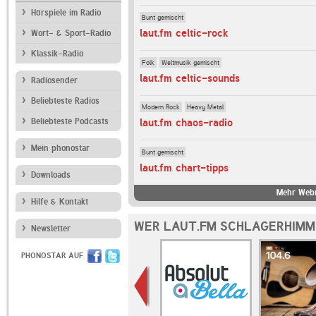
Hörspiele im Radio
Bunt gemischt
laut.fm celtic-rock
Wort- & Sport-Radio
Klassik-Radio
Folk
Weltmusik gemischt
laut.fm celtic-sounds
Radiosender
Beliebteste Radios
Modern Rock
Heavy Metal
Beliebteste Podcasts
laut.fm chaos-radio
Mein phonostar
Bunt gemischt
laut.fm chart-tipps
Downloads
Mehr Webr
Hilfe & Kontakt
WER LAUT.FM SCHLAGERHIMM
Newsletter
PHONOSTAR AUF