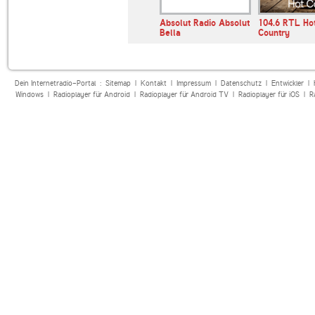
 Time
80er 90er OLDIE
Absolut Radio Absolut
104.6 RTL Ho
ANTENNE
Bella
Country
Dein Internetradio-Portal :
Sitemap
|
Kontakt
|
Impressum
|
Datenschutz
|
Entwickler
|
Windows
|
Radioplayer für Android
|
Radioplayer für Android TV
|
Radioplayer für iOS
|
R