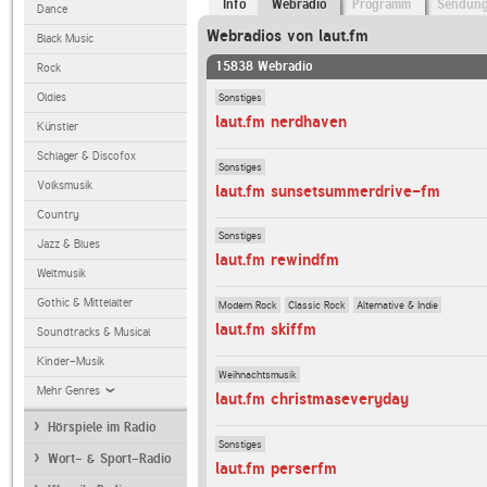
Info
Webradio
Programm
Sendun
Dance
Webradios von laut.fm
Black Music
15838 Webradio
Rock
Sonstiges
Oldies
laut.fm nerdhaven
Künstler
Schlager & Discofox
Sonstiges
Volksmusik
laut.fm sunsetsummerdrive-fm
Country
Sonstiges
Jazz & Blues
laut.fm rewindfm
Weltmusik
Gothic & Mittelalter
Modern Rock
Classic Rock
Alternative & Indie
laut.fm skiffm
Soundtracks & Musical
Kinder-Musik
Weihnachtsmusik
Mehr Genres
laut.fm christmaseveryday
Hörspiele im Radio
Sonstiges
Wort- & Sport-Radio
laut.fm perserfm