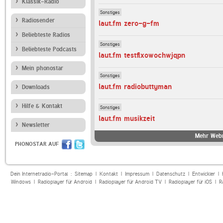
Klassik-Radio
Sonstiges
Radiosender
laut.fm zero-g-fm
Beliebteste Radios
Sonstiges
Beliebteste Podcasts
laut.fm testflxowochwjqpn
Mein phonostar
Sonstiges
laut.fm radiobuttyman
Downloads
Hilfe & Kontakt
Sonstiges
laut.fm musikzeit
Newsletter
Mehr Webr
PHONOSTAR AUF
Dein Internetradio-Portal :
Sitemap
|
Kontakt
|
Impressum
|
Datenschutz
|
Entwickler
|
Windows
|
Radioplayer für Android
|
Radioplayer für Android TV
|
Radioplayer für iOS
|
R