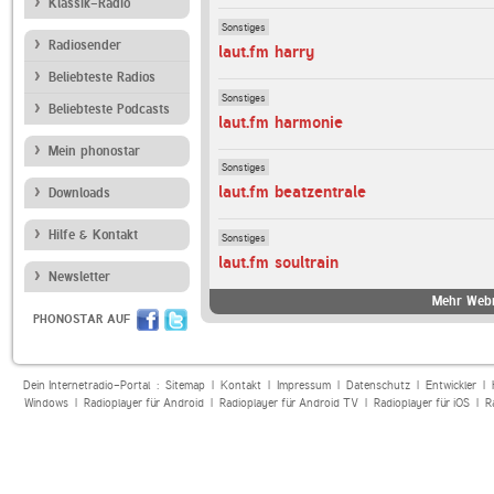
Klassik-Radio
Sonstiges
Radiosender
laut.fm harry
Beliebteste Radios
Sonstiges
Beliebteste Podcasts
laut.fm harmonie
Mein phonostar
Sonstiges
laut.fm beatzentrale
Downloads
Hilfe & Kontakt
Sonstiges
laut.fm soultrain
Newsletter
Mehr Webr
PHONOSTAR AUF
Dein Internetradio-Portal :
Sitemap
|
Kontakt
|
Impressum
|
Datenschutz
|
Entwickler
|
Windows
|
Radioplayer für Android
|
Radioplayer für Android TV
|
Radioplayer für iOS
|
R