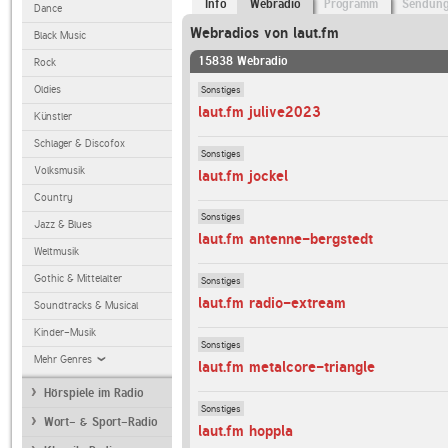
Info
Webradio
Programm
Sendun
Dance
Webradios von laut.fm
Black Music
15838 Webradio
Rock
Sonstiges
Oldies
laut.fm julive2023
Künstler
Schlager & Discofox
Sonstiges
Volksmusik
laut.fm jockel
Country
Sonstiges
Jazz & Blues
laut.fm antenne-bergstedt
Weltmusik
Gothic & Mittelalter
Sonstiges
laut.fm radio-extream
Soundtracks & Musical
Kinder-Musik
Sonstiges
Mehr Genres
laut.fm metalcore-triangle
Hörspiele im Radio
Sonstiges
Wort- & Sport-Radio
laut.fm hoppla