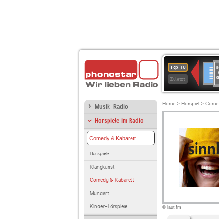
8
Deuts
Top 10
9
Zuletzt
O
A
Home
>
Hörspiel
>
Comed
Musik-Radio
Hörspiele im Radio
Comedy & Kabarett
Hörspiele
Klangkunst
Comedy & Kabarett
Mundart
Kinder-Hörspiele
© laut.fm