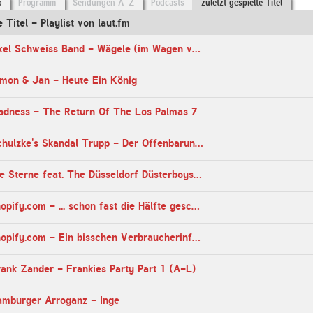
o
Programm
Sendungen A-Z
Podcasts
zuletzt gespielte Titel
e Titel - Playlist von laut.fm
19:56 Uhr - Axel Schweiss Band - Wägele (im Wagen vor mir)
imon & Jan - Heute Ein König
adness - The Return Of The Los Palmas 7
07:45 Uhr - Schulzke's Skandal Trupp - Der Offenbarungseid
08:07 Uhr - Die Sterne feat. The Düsseldorf Düsterboys - Du musst gar nix
02:27 Uhr - shopify.com - ... schon fast die Hälfte geschafft ...
02:27 Uhr - shopify.com - Ein bisschen Verbraucherinformationen ...
ank Zander - Frankies Party Part 1 (A-L)
amburger Arroganz - Inge