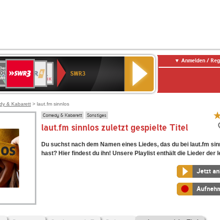
Anmelden / Reg
SWR3
0er
WDR
chlandfunk
NDR
BR-
SWR
SWR3
0er
4
2
KLASSIK
Kultur
LDIE
NTENNE
y & Kabarett
> laut.fm sinnlos
Comedy & Kabarett
Sonstiges
laut.fm sinnlos zuletzt gespielte Titel
Du suchst nach dem Namen eines Liedes, das du bei laut.fm sin
hast? Hier findest du ihn! Unsere Playlist enthält die Lieder der l
Jetzt a
Aufneh