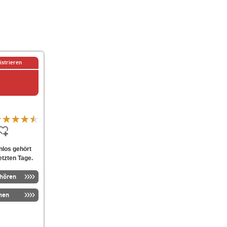
istrieren
nlos gehört
etzten Tage.
nhören
men