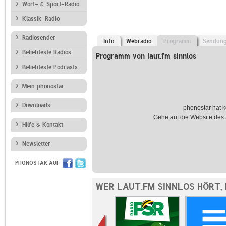
Wort- & Sport-Radio
Klassik-Radio
Radiosender
Info
Webradio
Programm
Sendun
Beliebteste Radios
Programm von laut.fm sinnlos
Beliebteste Podcasts
Mein phonostar
Downloads
phonostar hat k
Gehe auf die
Website des
Hilfe & Kontakt
Newsletter
PHONOSTAR AUF
WER LAUT.FM SINNLOS HÖRT,