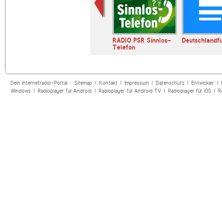
ur
TechnoBase.FM
RADIO PSR Sinnlos-
Deutschlandf
Telefon
Dein Internetradio-Portal :
Sitemap
|
Kontakt
|
Impressum
|
Datenschutz
|
Entwickler
|
Windows
|
Radioplayer für Android
|
Radioplayer für Android TV
|
Radioplayer für iOS
|
R