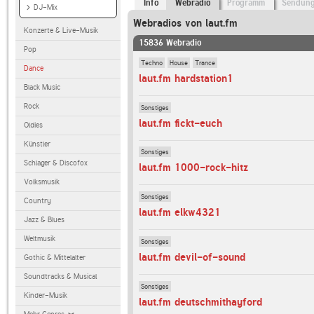
Info
Webradio
Programm
Sendun
DJ-Mix
Webradios von laut.fm
Konzerte & Live-Musik
15836 Webradio
Pop
Techno
House
Trance
Dance
laut.fm hardstation1
Black Music
Rock
Sonstiges
laut.fm fickt-euch
Oldies
Künstler
Sonstiges
Schlager & Discofox
laut.fm 1000-rock-hitz
Volksmusik
Sonstiges
Country
laut.fm elkw4321
Jazz & Blues
Weltmusik
Sonstiges
laut.fm devil-of-sound
Gothic & Mittelalter
Soundtracks & Musical
Sonstiges
Kinder-Musik
laut.fm deutschmithayford