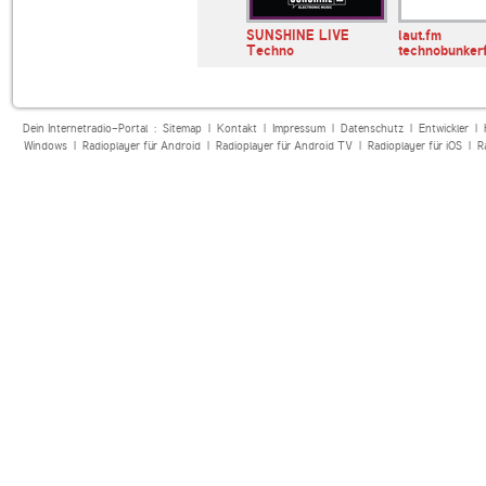
me.FM
TechnoBase.FM
SUNSHINE LIVE
laut.fm
Techno
technobunker
Dein Internetradio-Portal :
Sitemap
|
Kontakt
|
Impressum
|
Datenschutz
|
Entwickler
|
Windows
|
Radioplayer für Android
|
Radioplayer für Android TV
|
Radioplayer für iOS
|
R