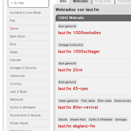
Info
Webradio
Programm
Sendun
DJ-Mix
Webradios von laut.fm
Konzerte & Live-Musik
15842 Webradio
Pop
Bunt gemischt
Dance
laut.fm 1000melodien
Black Music
Rock
Schlager & Discofox
laut.fm 1000schlager
Oldies
Künstler
Bunt gemischt
Schlager & Discofox
laut.fm 2live
Volksmusik
Bunt gemischt
Country
laut.fm 45-rpm
Jazz & Blues
Weltmusik
Oldies gemischt
70er Jahre
80er Jahre
Deutsche Mu
laut.fm 80er-revival
Gothic & Mittelalter
Soundtracks & Musical
Electro
Modern Rock
Gothic & Mittelalter
Sonstiges
Kinder-Musik
laut.fm abglanz-fm