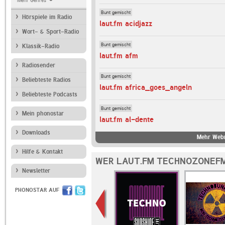
Mehr Genres
Bunt gemischt
Hörspiele im Radio
laut.fm acidjazz
Wort- & Sport-Radio
Bunt gemischt
Klassik-Radio
laut.fm afm
Radiosender
Bunt gemischt
Beliebteste Radios
laut.fm africa_goes_angeln
Beliebteste Podcasts
Bunt gemischt
Mein phonostar
laut.fm al-dente
Downloads
Mehr Webr
Hilfe & Kontakt
WER LAUT.FM TECHNOZONEFM
Newsletter
PHONOSTAR AUF