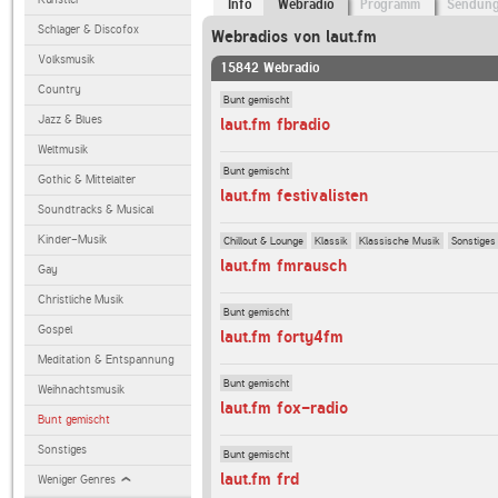
Info
Webradio
Programm
Sendun
Schlager & Discofox
Webradios von laut.fm
Volksmusik
15842 Webradio
Country
Bunt gemischt
Jazz & Blues
laut.fm fbradio
Weltmusik
Bunt gemischt
Gothic & Mittelalter
laut.fm festivalisten
Soundtracks & Musical
Kinder-Musik
Chillout & Lounge
Klassik
Klassische Musik
Sonstiges
laut.fm fmrausch
Gay
Christliche Musik
Bunt gemischt
Gospel
laut.fm forty4fm
Meditation & Entspannung
Bunt gemischt
Weihnachtsmusik
laut.fm fox-radio
Bunt gemischt
Sonstiges
Bunt gemischt
laut.fm frd
Weniger Genres