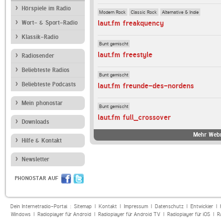
Hörspiele im Radio
Modern Rock
Classic Rock
Alternative & Indie
laut.fm freakquency
Wort- & Sport-Radio
Klassik-Radio
Bunt gemischt
laut.fm freestyle
Radiosender
Beliebteste Radios
Bunt gemischt
Beliebteste Podcasts
laut.fm freunde-des-nordens
Mein phonostar
Bunt gemischt
laut.fm full_crossover
Downloads
Mehr Webr
Hilfe & Kontakt
Newsletter
PHONOSTAR AUF
Dein Internetradio-Portal :
Sitemap
|
Kontakt
|
Impressum
|
Datenschutz
|
Entwickler
|
Windows
|
Radioplayer für Android
|
Radioplayer für Android TV
|
Radioplayer für iOS
|
R