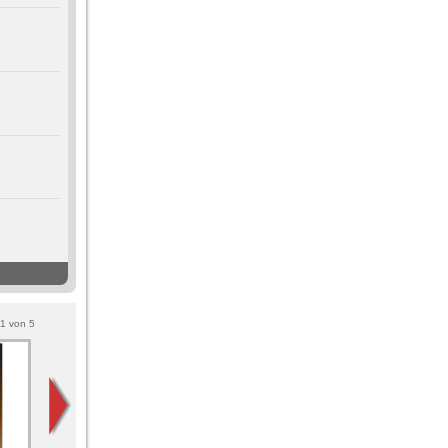
1
von
5