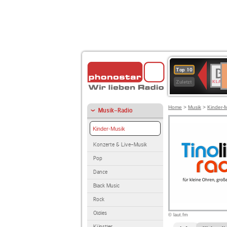
D
BR-
Top 10
Ku
KLAS
Zuletzt
Home
>
Musik
>
Kinder-
Musik-Radio
Kinder-Musik
Konzerte & Live-Musik
Pop
Dance
Black Music
Rock
Oldies
© laut.fm
Künstler