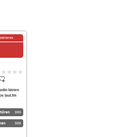
istrieren
radio bieten
os laut.fm
nhören
men