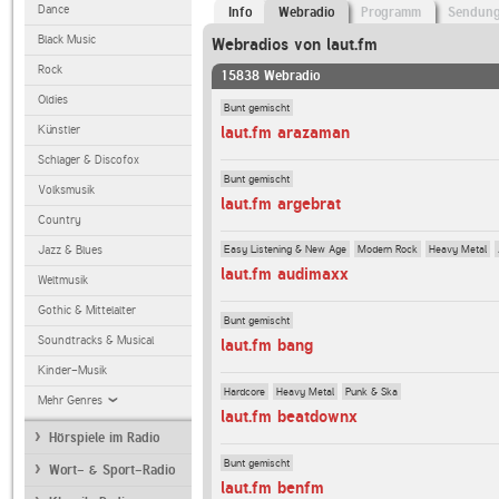
Dance
Info
Webradio
Programm
Sendun
Black Music
Webradios von laut.fm
Rock
15838 Webradio
Oldies
Bunt gemischt
laut.fm arazaman
Künstler
Schlager & Discofox
Bunt gemischt
Volksmusik
laut.fm argebrat
Country
Easy Listening & New Age
Modern Rock
Heavy Metal
Jazz & Blues
laut.fm audimaxx
Weltmusik
Gothic & Mittelalter
Bunt gemischt
Soundtracks & Musical
laut.fm bang
Kinder-Musik
Hardcore
Heavy Metal
Punk & Ska
Mehr Genres
laut.fm beatdownx
Hörspiele im Radio
Bunt gemischt
Wort- & Sport-Radio
laut.fm benfm