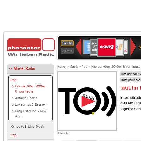
SWR3
80er
WDR
Deutschlandfunk
NDR
BR-
SWR
Top 10
90er
4
2
KLASSIK
Kultur
Zuletzt
OLDIE
ANTENNE
Home
>
Musik
>
Pop
>
Hits der 90er, 2000er & von heute
Musik-Radio
Hits der 90er,
Bunt gemischt
Pop
Hits der 90er, 2000er
laut.fm
& von heute
Internetradi
Aktuelle Charts
diesem Grun
Lovesongs & Balladen
together anb
Easy Listening & New
Age
Konzerte & Live-Musik
© laut.fm
Pop