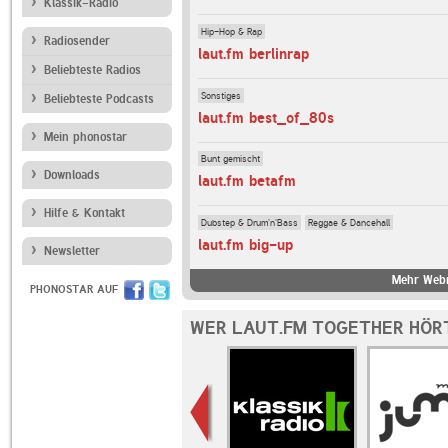
Klassik-Radio
Hip-Hop & Rap
Radiosender
laut.fm berlinrap
Beliebteste Radios
Sonstiges
Beliebteste Podcasts
laut.fm best_of_80s
Mein phonostar
Bunt gemischt
Downloads
laut.fm betafm
Hilfe & Kontakt
Dubstep & Drum'n'Bass
Reggae & Dancehall
laut.fm big-up
Newsletter
Mehr Webr
PHONOSTAR AUF
WER LAUT.FM TOGETHER HÖR