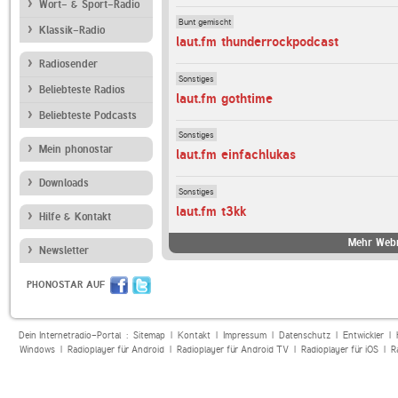
Wort- & Sport-Radio
Bunt gemischt
Klassik-Radio
laut.fm thunderrockpodcast
Radiosender
Sonstiges
Beliebteste Radios
laut.fm gothtime
Beliebteste Podcasts
Sonstiges
Mein phonostar
laut.fm einfachlukas
Downloads
Sonstiges
laut.fm t3kk
Hilfe & Kontakt
Mehr Webr
Newsletter
PHONOSTAR AUF
Dein Internetradio-Portal :
Sitemap
|
Kontakt
|
Impressum
|
Datenschutz
|
Entwickler
|
Windows
|
Radioplayer für Android
|
Radioplayer für Android TV
|
Radioplayer für iOS
|
R