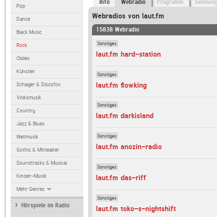
Info
Webradio
Programm
Sendun
Pop
Webradios von laut.fm
Dance
15838 Webradio
Black Music
Sonstiges
Rock
laut.fm hard-station
Oldies
Künstler
Sonstiges
laut.fm flowking
Schlager & Discofox
Volksmusik
Sonstiges
Country
laut.fm darkisland
Jazz & Blues
Sonstiges
Weltmusik
laut.fm anozin-radio
Gothic & Mittelalter
Soundtracks & Musical
Sonstiges
Kinder-Musik
laut.fm das-riff
Mehr Genres
Sonstiges
Hörspiele im Radio
laut.fm toko-s-nightshift