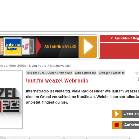
Anmelden / Reg
ANTENNE
eutschlandfunk
WDR
Deutschlandfunk
80er
SWR3
WDR
NDR
SWR
BAYERN
ANTENNE BAYERN
ltur
2
SIK
90er
4
2
Kultur
OLDIE
ANTENNE
its der 90er, 2000er & von heute
> laut.fm weazel
Hits der 90er, 2000er & von heute
Oldies gemischt
Schlager & Discofox
laut.fm weazel Webradio
Internetradio ist vielfältig. Viele Radiosender wie laut.fm weazel
diesem Grund verschiedene Kanäle an. Welche Internetradios l
anbietet, findest du hier.
Jetzt a
Aufneh