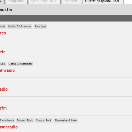
o
Programm
Sendungen A-Z
Podcasts
zuletzt gespielte Titel
aut.fm
Indie
Gothic & Mittelalter
Sonstiges
tes
zic
Musik
Gothic & Mittelalter
nthradio
adio
erfm
& von heute
Modern Rock
Classic Rock
Alternative & Indie
usenradio