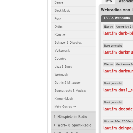
Info
Webradi
Dance
Webradios von l
Black Music
15836 Webradio
Rock
Electro
Alternative & 
Oldies
laut.fm dark-bi
Künstler
Schlager & Discofox
Bunt gemischt
Volksmusik
laut.fm darkmu
Country
Electro
Mediterrane 
Jazz & Blues
laut.fm darksy
Weltmusik
Gothic & Mittelalter
Bunt gemischt
laut.fm das1_r
Soundtracks & Musical
Kinder-Musik
Bunt gemischt
Mehr Genres
laut.fm decod
Hörspiele im Radio
Hits der 90er, 2000er 
Wort- & Sport-Radio
laut.fm deinpa