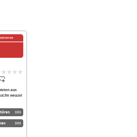
istrieren
 bieten aus
aut.fm weazel
nhören
men