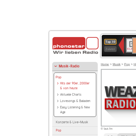
D
BR-
Top 10
Ku
KLAS
Zuletzt
Home
>
Musik
>
Pop
>
H
Musik-Radio
Pop
Hits der 90er, 2000er
& von heute
Aktuelle Charts
Lovesongs & Balladen
Easy Listening & New
Age
Konzerte & Live-Musik
© laut.fm
Pop