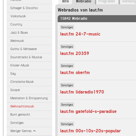
Info
Webradio
Programm
Sendun
Schlager & Discofox
Webradios von laut.fm
Volksmusik
15842 Webradio
Country
Sonstiges
Jazz & Blues
laut.fm 24-7-music
Weltmusik
Sonstiges
Gothic & Mittelalter
laut.fm 20359
Soundtracks & Musical
Kinder-Musik
Sonstiges
laut.fm okerfm
Gay
Christliche Musik
Sonstiges
Gospel
laut.fm lidaradio1970
Meditation & Entspannung
Sonstiges
Weihnachtsmusik
laut.fm gatefold-s-paradise
Bunt gemischt
Sonstiges
Sonstiges
laut.fm 00s-10s-20s-popular
Weniger Genres