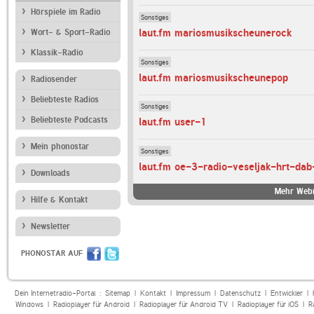
Hörspiele im Radio
Sonstiges
laut.fm mariosmusikscheunerock
Wort- & Sport-Radio
Klassik-Radio
Sonstiges
laut.fm mariosmusikscheunepop
Radiosender
Beliebteste Radios
Sonstiges
Beliebteste Podcasts
laut.fm user-1
Mein phonostar
Sonstiges
laut.fm oe-3-radio-veseljak-hrt-dab
Downloads
Mehr Webr
Hilfe & Kontakt
Newsletter
PHONOSTAR AUF
Dein Internetradio-Portal :
Sitemap
|
Kontakt
|
Impressum
|
Datenschutz
|
Entwickler
|
Windows
|
Radioplayer für Android
|
Radioplayer für Android TV
|
Radioplayer für iOS
|
R