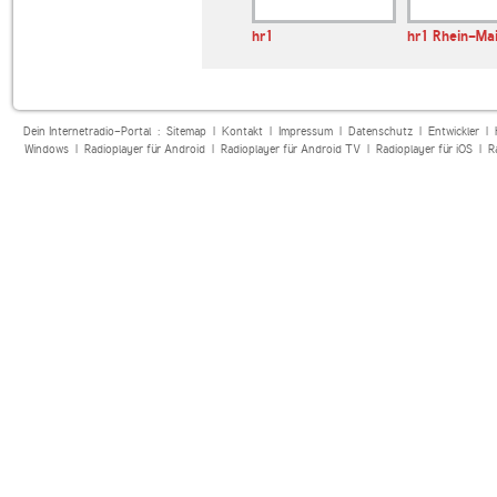
hr1
hr1 Rhein-Ma
Dein Internetradio-Portal :
Sitemap
|
Kontakt
|
Impressum
|
Datenschutz
|
Entwickler
|
Windows
|
Radioplayer für Android
|
Radioplayer für Android TV
|
Radioplayer für iOS
|
R