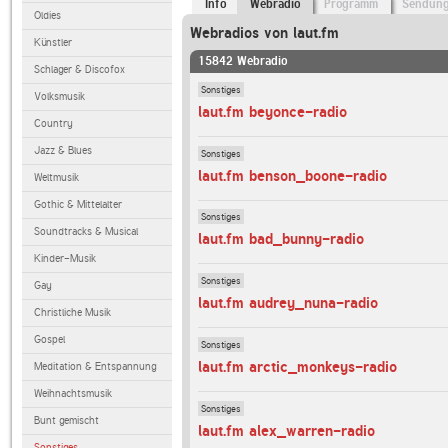
Info
Webradio
Programm
Sendun
Oldies
Webradios von laut.fm
Künstler
15842 Webradio
Schlager & Discofox
Sonstiges
Volksmusik
laut.fm beyonce-radio
Country
Jazz & Blues
Sonstiges
laut.fm benson_boone-radio
Weltmusik
Gothic & Mittelalter
Sonstiges
Soundtracks & Musical
laut.fm bad_bunny-radio
Kinder-Musik
Sonstiges
Gay
laut.fm audrey_nuna-radio
Christliche Musik
Gospel
Sonstiges
laut.fm arctic_monkeys-radio
Meditation & Entspannung
Weihnachtsmusik
Sonstiges
Bunt gemischt
laut.fm alex_warren-radio
Sonstiges