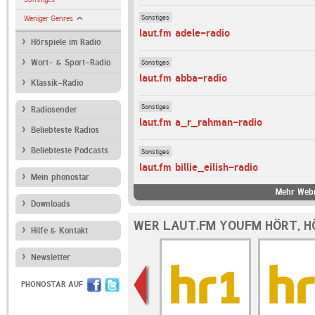
Sonstiges
Weniger Genres
laut.fm adele-radio
Hörspiele im Radio
Sonstiges
Wort- & Sport-Radio
laut.fm abba-radio
Klassik-Radio
Sonstiges
Radiosender
laut.fm a_r_rahman-radio
Beliebteste Radios
Beliebteste Podcasts
Sonstiges
laut.fm billie_eilish-radio
Mein phonostar
Mehr Webr
Downloads
WER LAUT.FM YOUFM HÖRT, H
Hilfe & Kontakt
Newsletter
PHONOSTAR AUF