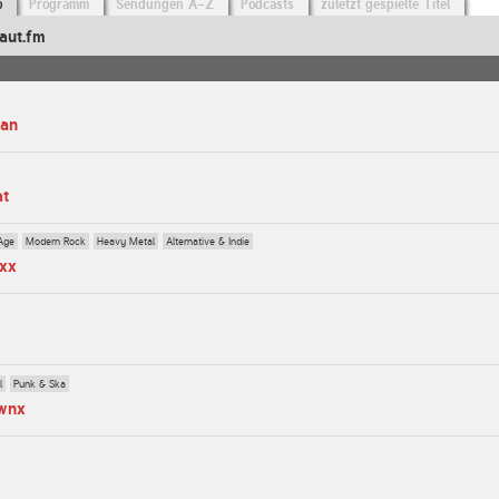
o
Programm
Sendungen A-Z
Podcasts
zuletzt gespielte Titel
aut.fm
man
at
Age
Modern Rock
Heavy Metal
Alternative & Indie
axx
l
Punk & Ska
ownx