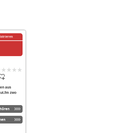
istrieren
ten aus
aut.fm zwo
nhören
men