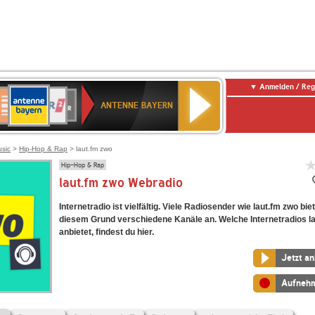
Anmelden / Reg
ANTENNE
eutschlandfunk
WDR
Deutschlandfunk
80er
SWR3
WDR
NDR
SWR
BAYERN
ANTENNE BAYERN
ltur
2
SIK
90er
4
2
Kultur
OLDIE
ANTENNE
usic
>
Hip-Hop & Rap
> laut.fm zwo
Hip-Hop & Rap
laut.fm zwo Webradio
Internetradio ist vielfältig. Viele Radiosender wie laut.fm zwo bie
diesem Grund verschiedene Kanäle an. Welche Internetradios l
anbietet, findest du hier.
Jetzt a
Aufneh