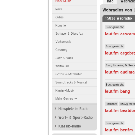
Black Music
Info
Webradi
Rock
Webradios von l
Oldies
15836 Webradio
Künstler
Bunt gemischt
laut.fm araza
Schlager & Discofox
Volksmusik
Bunt gemischt
Country
laut.fm argebr
Jazz & Blues
Easy Listening & New 
Weltmusik
laut.fm audim
Gothic & Mittelalter
Soundtracks & Musical
Bunt gemischt
Kinder-Musik
laut.fm bang
Mehr Genres
Hardcore
Heavy Meta
Hörspiele im Radio
laut.fm beatd
Wort- & Sport-Radio
Bunt gemischt
Klassik-Radio
laut.fm benfm