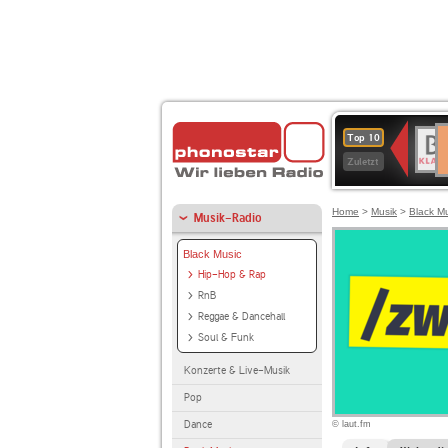
D
BR-
Top 10
Ku
KLAS
Zuletzt
Home
>
Musik
>
Black M
Musik-Radio
Black Music
Hip-Hop & Rap
RnB
Reggae & Dancehall
Soul & Funk
Konzerte & Live-Musik
Pop
Dance
© laut.fm