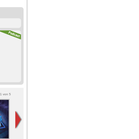
1
von
5