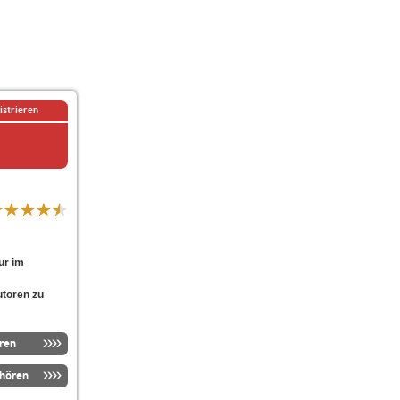
istrieren
ur im
utoren zu
ren
nhören