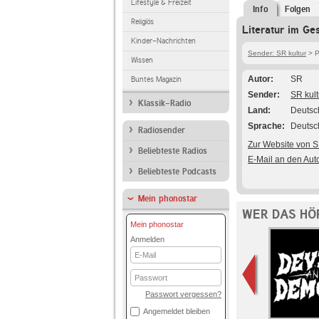
Lifestyle & Freizeit
Info
Folgen
Religiös
Literatur im G
Kinder-Nachrichten
Sender: SR kultur
> P
Wissen
Autor
SR
Buntes Magazin
Sender
SR kult
Klassik-Radio
Land
Deutsc
Sprache
Deutsc
Radiosender
Zur Website von S
Beliebteste Radios
E-Mail an den Aut
Beliebteste Podcasts
Mein phonostar
WER DAS HÖ
Mein phonostar
Anmelden
E-
Mail
Passwort
Passwort vergessen?
Angemeldet bleiben