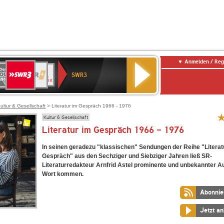
Anmelden / Reg
SWR3
0er
WDR
chlandfunk
NDR
BR-
SWR
SWR3
0er
4
2
KLASSIK
Kultur
LDIE
NTENNE
ultur & Gesellschaft
> Literatur im Gespräch 1966 - 1976
Kultur & Gesellschaft
Literatur im Gespräch 1966 - 1976
In seinen geradezu "klassischen" Sendungen der Reihe "Literat
Gespräch" aus den Sechziger und Siebziger Jahren ließ SR-
Literaturredakteur Arnfrid Astel prominente und unbekannter A
Wort kommen.
Abonnie
Jetzt a