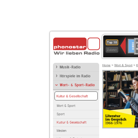
8
Deuts
Top 10
9
Zuletzt
O
A
Home
>
Wort & Sport
>
K
Musik-Radio
Hörspiele im Radio
Wort- & Sport-Radio
Kultur & Gesellschaft
Wort & Sport
Sport
Kultur & Gesellschaft
Medien