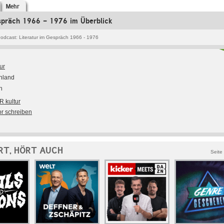
Mehr
espräch 1966 - 1976 im Überblick
odcast: Literatur im Gespräch 1966 - 1976
ur
hland
h
R kultur
or schreiben
RT, HÖRT AUCH
Seite