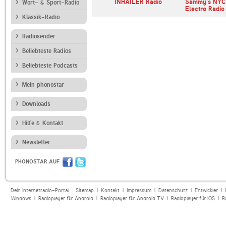
Indie Pop
KPSU
INHAILER Radio
Sammy's NYC 
Wort- & Sport-Radio
Electro Radio
Klassik-Radio
Radiosender
Beliebteste Radios
Beliebteste Podcasts
Mein phonostar
Downloads
Hilfe & Kontakt
Newsletter
PHONOSTAR AUF
Dein Internetradio-Portal :
Sitemap
|
Kontakt
|
Impressum
|
Datenschutz
|
Entwickler
|
Windows
|
Radioplayer für Android
|
Radioplayer für Android TV
|
Radioplayer für iOS
|
R