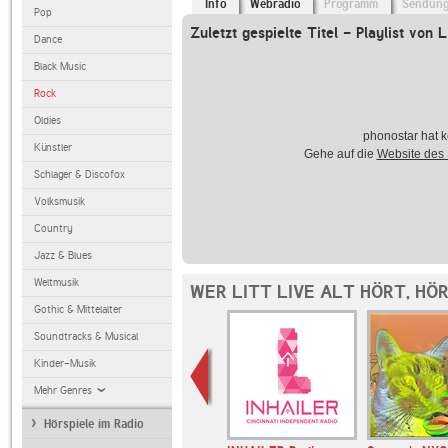
Info
Webradio
Programm
Sendun
Pop
Zuletzt gespielte Titel - Playlist von 
Dance
Black Music
Rock
Oldies
phonostar hat k
Künstler
Gehe auf die
Website des
Schlager & Discofox
Volksmusik
Country
Jazz & Blues
Weltmusik
WER LITT LIVE ALT HÖRT, HÖ
Gothic & Mittelalter
Soundtracks & Musical
Kinder-Musik
Mehr Genres
Hörspiele im Radio