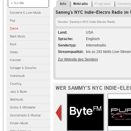
DJ-Mix
Info
Webradio
Programm
Sendun
Sammy's NYC Indie-Electro Radio im 
Konzerte & Live-Musik
Pop
Sender: Sammy's NYC Indie-Electro Radio
Dance
Land
USA
Black Music
Sprache
Englisch
Rock
Sendertyp
Internetradio
Streamqualität
bis zu 192 kbit/s Live-Strea
Oldies
Zur Website des Senders
Künstler
Schlager & Discofox
Volksmusik
Country
WER SAMMY'S NYC INDIE-ELE
Jazz & Blues
Weltmusik
Gothic & Mittelalter
Soundtracks & Musical
Kinder-Musik