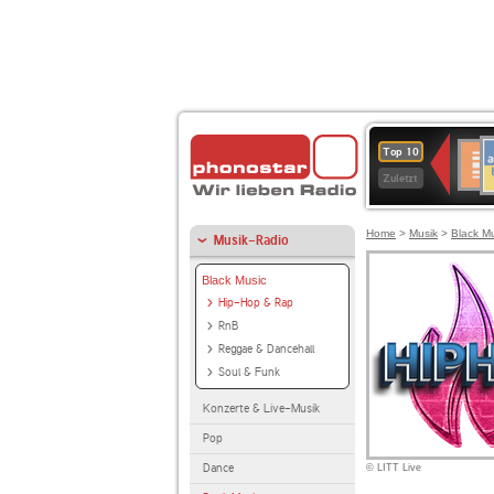
A
Deuts
Top 10
B
Kultu
Zuletzt
Home
>
Musik
>
Black M
Musik-Radio
Black Music
Hip-Hop & Rap
RnB
Reggae & Dancehall
Soul & Funk
Konzerte & Live-Musik
Pop
Dance
© LITT Live