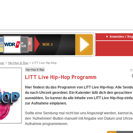
Anmelden / Reg
WDR
NTENNE
SWR
chlandfunk
Deutschlandfunk
80er
SWR3
WDR
BR-
NDR
2
WDR 2
AYERN
Kultur
r
90er
4
KLASSIK
2
OLDIE
ANTENNE
usic
>
Hip-Hop & Rap
> LITT Live Hip-Hop
Hip-Hop & Rap
LITT Live Hip-Hop Programm
Hier findest du das Programm von LITT Live Hip-Hop. Alle Send
du nach Uhrzeit geordnet. Ein Kalender läßt dich den gesuchten
auswählen. So kannst du alle Inhalte von LITT Live Hip-Hop einf
zur Aufnahme einplanen.
Sollte eine Sendung mal nicht bei uns Angezeigt werden, kannst d
den 'Aufnehmen'-Button manuell mit Angabe von Datum und Uhrzei
Aufnahme programmieren.