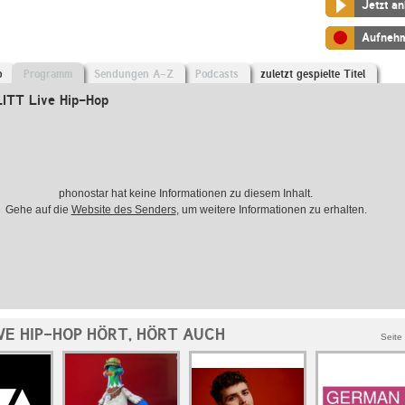
Jetzt a
Aufneh
o
Programm
Sendungen A-Z
Podcasts
zuletzt gespielte Titel
ITT Live Hip-Hop
phonostar hat keine Informationen zu diesem Inhalt.
Gehe auf die
Website des Senders
, um weitere Informationen zu erhalten.
VE HIP-HOP HÖRT, HÖRT AUCH
Seite