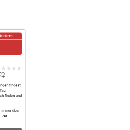
istrieren
ungen findest
 Tag
ach finden und
u immer über
t zur