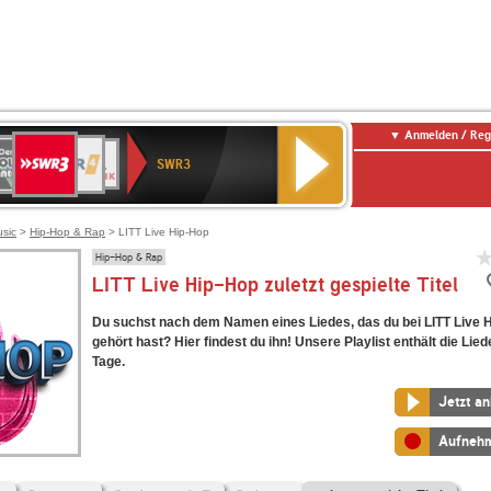
Anmelden / Reg
SWR3
0er
WDR
chlandfunk
NDR
BR-
SWR
SWR3
0er
4
2
KLASSIK
Kultur
LDIE
NTENNE
usic
>
Hip-Hop & Rap
> LITT Live Hip-Hop
Hip-Hop & Rap
LITT Live Hip-Hop zuletzt gespielte Titel
Du suchst nach dem Namen eines Liedes, das du bei LITT Live 
gehört hast? Hier findest du ihn! Unsere Playlist enthält die Lied
Tage.
Jetzt a
Aufneh