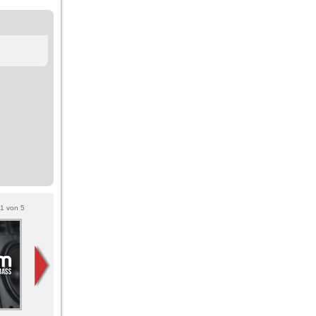
1
von
5