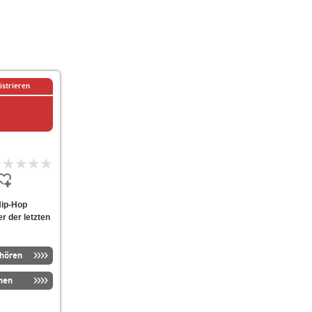
istrieren
Hip-Hop
er der letzten
nhören
men