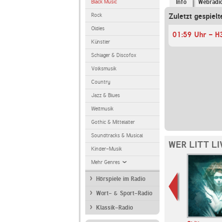
Black Music
Info
Webradi
Rock
Zuletzt gespielt
Oldies
01:59 Uhr - H
Künstler
Schlager & Discofox
Volksmusik
Country
Jazz & Blues
Weltmusik
Gothic & Mittelalter
Soundtracks & Musical
WER LITT LI
Kinder-Musik
Mehr Genres
Hörspiele im Radio
Wort- & Sport-Radio
Klassik-Radio