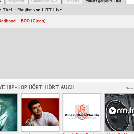
o
Programm
Sendungen A-Z
Podcasts
zuletzt gespielte Titel
e Titel - Playlist von LITT Live
3adband - BOO (Clean)
VE HIP-HOP HÖRT, HÖRT AUCH
Seite