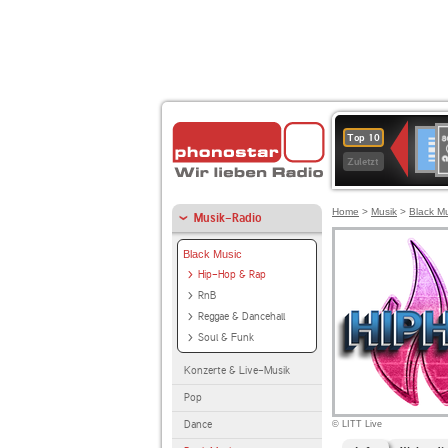
8
Deuts
Top 10
9
Zuletzt
O
A
Home
>
Musik
>
Black M
Musik-Radio
Black Music
Hip-Hop & Rap
RnB
Reggae & Dancehall
Soul & Funk
Konzerte & Live-Musik
Pop
Dance
© LITT Live