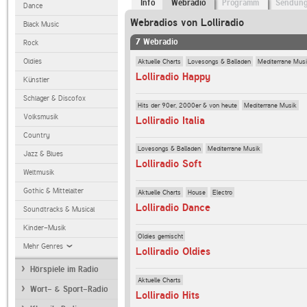
Info
Webradio
Programm
Sendun
Dance
Webradios von Lolliradio
Black Music
7 Webradio
Rock
Aktuelle Charts
Lovesongs & Balladen
Mediterrane Mus
Oldies
Lolliradio Happy
Künstler
Schlager & Discofox
Hits der 90er, 2000er & von heute
Mediterrane Musik
Volksmusik
Lolliradio Italia
Country
Lovesongs & Balladen
Mediterrane Musik
Jazz & Blues
Lolliradio Soft
Weltmusik
Gothic & Mittelalter
Aktuelle Charts
House
Electro
Lolliradio Dance
Soundtracks & Musical
Kinder-Musik
Oldies gemischt
Mehr Genres
Lolliradio Oldies
Hörspiele im Radio
Aktuelle Charts
Wort- & Sport-Radio
Lolliradio Hits