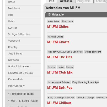
Info
Webradio
Programm
Sendun
Dance
Webradios von M1.FM
Black Music
13 Webradio
Rock
60er Jahre
70er Jahre
Oldies
M1.FM Oldies
Künstler
Schlager & Discofox
Aktuelle Charts
Volksmusik
M1.FM Charts
Country
Hits der 90er, 2000er & von heute
Oldies gemischt
Jazz & Blues
M1.FM The Hits
Weltmusik
Gothic & Mittelalter
Techno
House
Electro
M1.FM Club Mix
Soundtracks & Musical
Kinder-Musik
Lovesongs & Balladen
Easy Listening & New Age
Mehr Genres
M1.FM Soft Pop
Hörspiele im Radio
Easy Listening & New Age
Chillout & Lounge
Smooth Ja
Wort- & Sport-Radio
M1.FM Chillout