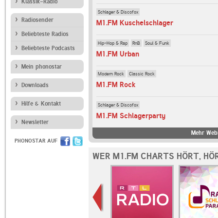
Klassik-Radio
Schlager & Discofox
Radiosender
M1.FM Kuschelschlager
Beliebteste Radios
Hip-Hop & Rap
RnB
Soul & Funk
Beliebteste Podcasts
M1.FM Urban
Mein phonostar
Modern Rock
Classic Rock
M1.FM Rock
Downloads
Hilfe & Kontakt
Schlager & Discofox
M1.FM Schlagerparty
Newsletter
Mehr Webr
PHONOSTAR AUF
WER M1.FM CHARTS HÖRT, HÖ