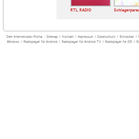
E BAYERN
MDR JUMP
RTL RADIO
Schlagerpara
sahne
Dein Internetradio-Portal :
Sitemap
|
Kontakt
|
Impressum
|
Datenschutz
|
Entwickler
|
Windows
|
Radioplayer für Android
|
Radioplayer für Android TV
|
Radioplayer für iOS
|
R