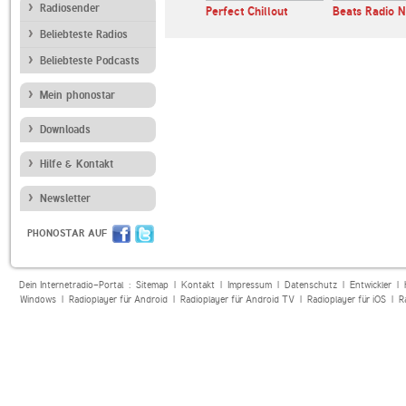
Radiosender
ANTENNE BAYERN
Perfect Chillout
Beats Radio N
Black Music
Beliebteste Radios
Beliebteste Podcasts
Mein phonostar
Downloads
Hilfe & Kontakt
Newsletter
PHONOSTAR AUF
Dein Internetradio-Portal :
Sitemap
|
Kontakt
|
Impressum
|
Datenschutz
|
Entwickler
|
Windows
|
Radioplayer für Android
|
Radioplayer für Android TV
|
Radioplayer für iOS
|
R