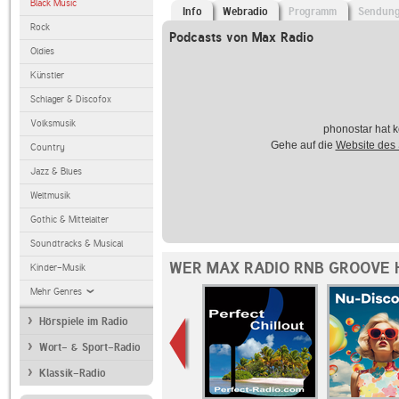
Black Music
Info
Webradio
Programm
Sendun
Rock
Podcasts von Max Radio
Oldies
Künstler
Schlager & Discofox
Volksmusik
phonostar hat k
Gehe auf die
Website des
Country
Jazz & Blues
Weltmusik
Gothic & Mittelalter
Soundtracks & Musical
WER MAX RADIO RNB GROOVE 
Kinder-Musik
Mehr Genres
Hörspiele im Radio
Wort- & Sport-Radio
Klassik-Radio