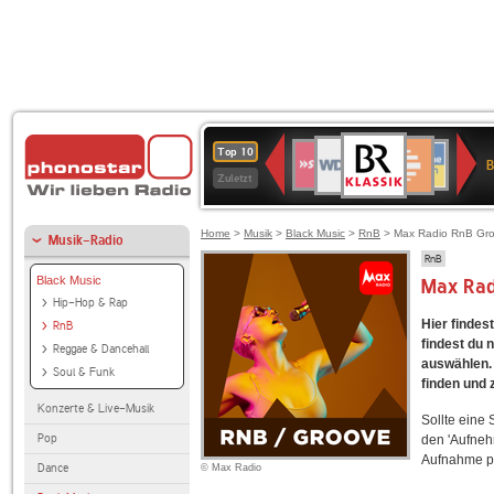
BR-
WDR
Deutschlandfunk
SWR3
Deutschlandfunk
80er
NDR
ANTENNE
SWR
Top 10
KLASSIK
B
4
Kultur
90er
2
BAYERN
Kultur
Zuletzt
OLDIE
ANTENNE
Home
>
Musik
>
Black Music
>
RnB
> Max Radio RnB Gr
Musik-Radio
RnB
Black Music
Max Ra
Hip-Hop & Rap
Hier finde
RnB
findest du 
Reggae & Dancehall
auswählen. 
Soul & Funk
finden und 
Konzerte & Live-Musik
Sollte eine
Pop
den 'Aufneh
Aufnahme p
Dance
© Max Radio