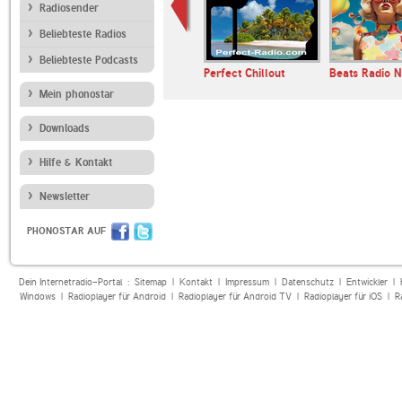
Radiosender
Beliebteste Radios
Beliebteste Podcasts
ANTENNE BAYERN
Perfect Chillout
Beats Radio N
Black Music
Mein phonostar
Downloads
Hilfe & Kontakt
Newsletter
PHONOSTAR AUF
Dein Internetradio-Portal :
Sitemap
|
Kontakt
|
Impressum
|
Datenschutz
|
Entwickler
|
Windows
|
Radioplayer für Android
|
Radioplayer für Android TV
|
Radioplayer für iOS
|
R