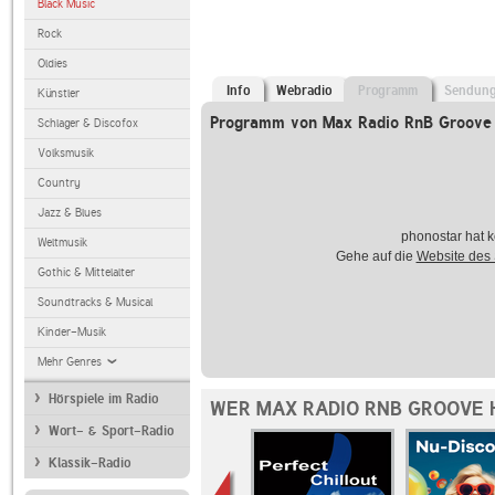
Black Music
Rock
Oldies
Info
Webradio
Programm
Sendun
Künstler
Programm von Max Radio RnB Groove
Schlager & Discofox
Volksmusik
Country
Jazz & Blues
phonostar hat k
Weltmusik
Gehe auf die
Website des
Gothic & Mittelalter
Soundtracks & Musical
Kinder-Musik
Mehr Genres
Hörspiele im Radio
WER MAX RADIO RNB GROOVE 
Wort- & Sport-Radio
Klassik-Radio