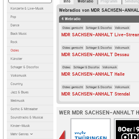
Info
Webradio
Programm
Sendun
Konzerte & Live-Musik
Webradios von MDR SACHSEN-ANHA
Pop
4 Webradio
Dance
Oldies gemischt
Schlager & Discofox
Volksmusik
Black Music
MDR SACHSEN-ANHALT Live-Strea
Rock
Oldies gemischt
Schlager & Discofox
Volksmusik
Oldies
MDR SACHSEN-ANHALT Dessau
Künstler
Schlager & Discofox
Oldies
Schlager & Discofox
Volksmusik
MDR SACHSEN-ANHALT Halle
Volksmusik
Country
Oldies gemischt
Schlager & Discofox
Volksmusik
Jazz & Blues
MDR SACHSEN-ANHALT Stendal
Weltmusik
Gothic & Mittelalter
WER MDR SACHSEN-ANHALT H
Soundtracks & Musical
Kinder-Musik
Mehr Genres