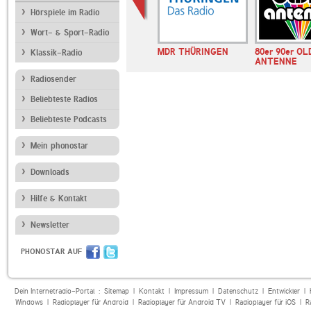
Hörspiele im Radio
Wort- & Sport-Radio
E BAYERN
Deutschlandfunk
MDR THÜRINGEN
80er 90er OL
Klassik-Radio
Kultur
ANTENNE
Radiosender
Beliebteste Radios
Beliebteste Podcasts
Mein phonostar
Downloads
Hilfe & Kontakt
Newsletter
PHONOSTAR AUF
Dein Internetradio-Portal :
Sitemap
|
Kontakt
|
Impressum
|
Datenschutz
|
Entwickler
|
Windows
|
Radioplayer für Android
|
Radioplayer für Android TV
|
Radioplayer für iOS
|
R