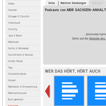
Infos
Nächste Sendungen
Podcasts
Oldies
Podcasts von MDR SACHSEN-ANHALT 
Künstler
Schlager & Discofox
Volksmusik
Country
phonostar hat k
Jazz & Blues
Gehe auf die
Website des
Weltmusik
Gothic & Mittelalter
Soundtracks & Musical
Kinder-Musik
Gay
WER DAS HÖRT, HÖRT AUCH
Christliche Musik
Gospel
Meditation & Entspannung
Weihnachtsmusik
Bunt gemischt
Sonstiges