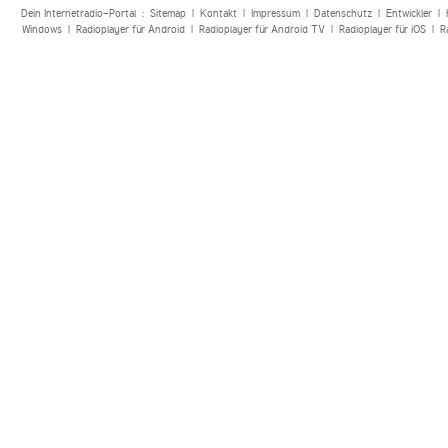
Dein Internetradio-Portal :
Sitemap
|
Kontakt
|
Impressum
|
Datenschutz
|
Entwickler
|
Windows
|
Radioplayer für Android
|
Radioplayer für Android TV
|
Radioplayer für iOS
|
R