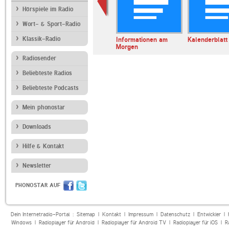
Hörspiele im Radio
Wort- & Sport-Radio
Klassik-Radio
erl
ARD Radiofestival:
Informationen am
Kalenderblatt
Jazz
Morgen
Radiosender
Beliebteste Radios
Beliebteste Podcasts
Mein phonostar
Downloads
Hilfe & Kontakt
Newsletter
PHONOSTAR AUF
Dein Internetradio-Portal :
Sitemap
|
Kontakt
|
Impressum
|
Datenschutz
|
Entwickler
|
Windows
|
Radioplayer für Android
|
Radioplayer für Android TV
|
Radioplayer für iOS
|
R