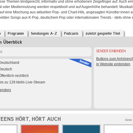
iese Themen kindgerecht, informativ und ohne erhobenen Zeigefinger auf. Auch e
ät oder Mediennutzung werden respektvoll und auf Augenhöhe behandelt. Musikal
uf eine Mischung aus aktuellen Pop‑ und Chart‑Hits, angesagten Künstler:innen
iebten Songs aus K‑Pop, deutschem Pop oder internationalen Trends - stets ohne e
o
Programm
Sendungen A-Z
Podcasts
zuletzt gespielte Titel
 Überblick
SENDER EINBINDEN
NS
Buttons zum Anhören
Deutschland
in Website einbinden
Deutsch
Öffentlich-rechtlich
bis zu 128 kbit/s Live-Stream
Senders
EENS HÖRT, HÖRT AUCH
Seite