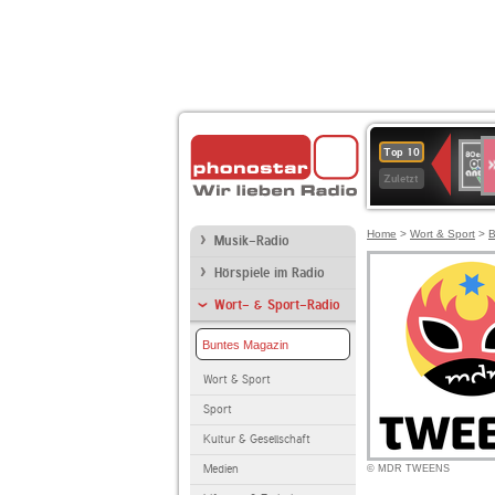
S
80er
Top 10
90er
Zuletzt
OLDI
ANT
Home
>
Wort & Sport
>
B
Musik-Radio
Hörspiele im Radio
Wort- & Sport-Radio
Buntes Magazin
Wort & Sport
Sport
Kultur & Gesellschaft
Medien
© MDR TWEENS