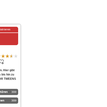
istrieren
. Hier gibt
 bis hin zu
 MDR TWEENS
nhören
men