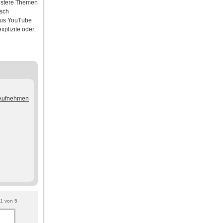
rnstere Themen
isch
 aus YouTube
xplizite oder
/Aufnehmen
1
von
5