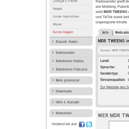
Lifestyle & Freizeit
Radiosender greift d
wie Mobbing, Pubert
Religiös
setzt
MDR TWEENS
a
Kinder-Nachrichten
und TikTok sowie bel
ungeeignete Inhalte.
Wissen
Buntes Magazin
Info
Webradi
MDR TWEENS im
Klassik-Radio
Sender: MDR TWEE
Radiosender
Land
Beliebteste Radios
Sprache
Beliebteste Podcasts
Sendertyp
Streamqualität
Mein phonostar
Zur Website des 
Downloads
Hilfe & Kontakt
Newsletter
WER MDR TW
PHONOSTAR AUF