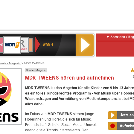
Anmelden / Reg
WDR
WR3
BR-
Deutschlandfunk
NDR
Deutschlandfunk
SWR
4
WDR 4
KLASSIK
2
Kultur
Kultur
E
ENNE
untes Magazin
> MDR TWEENS
Buntes Magazin
MDR TWEENS hören und aufnehmen
MDR TWEENS ist das Angebot für alle Kinder von 9 bis 13 Jahren
es ein tolles, kindgerechtes Programm - Von Musik über Hobbies
Wissensfragen und Vermittlung von Medienkompetenz ist bei
alles dabei!
Im Fokus von
MDR TWEENS
stehen junge
Jetzt a
Hörerinnen und Hörer, die sich für Musik,
Freundschaft, Schule, Social Media, Umwelt
Aufneh
oder digitale Trends interessieren. Der