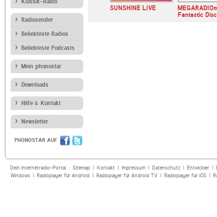
Klassik-Radio
dio Deep
MEGARADIOmix 80s
SUNSHINE LIVE
MEGARADIOm
In The Mix
Fantastic Dis
Radiosender
Beliebteste Radios
Beliebteste Podcasts
Mein phonostar
Downloads
Hilfe & Kontakt
Newsletter
PHONOSTAR AUF
Dein Internetradio-Portal :
Sitemap
|
Kontakt
|
Impressum
|
Datenschutz
|
Entwickler
|
Windows
|
Radioplayer für Android
|
Radioplayer für Android TV
|
Radioplayer für iOS
|
R