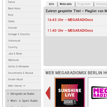
Dance
Info
Webradio
Programm
Sendun
Black Music
Zuletzt gespielte Titel - Playlist vo
Rock
16:43 Uhr - MEGARADIOmix
Oldies
Künstler
11:40 Uhr - MEGARADIOmix
Schlager & Discofox
Volksmusik
Country
Jazz & Blues
Weltmusik
Gothic & Mittelalter
WER MEGARADIOMIX BERLIN H
Soundtracks & Musical
Kinder-Musik
Mehr Genres
Hörspiele im Radio
Wort- & Sport-Radio