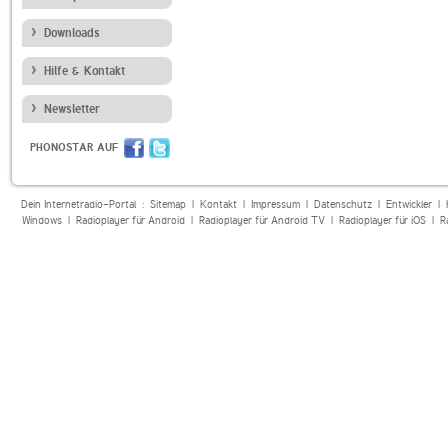
Downloads
Hilfe & Kontakt
Newsletter
PHONOSTAR AUF
Dein Internetradio-Portal :
Sitemap
|
Kontakt
|
Impressum
|
Datenschutz
|
Entwickler
|
Windows
|
Radioplayer für Android
|
Radioplayer für Android TV
|
Radioplayer für iOS
|
R