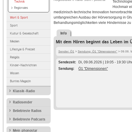
Hörgesundheit © Rainer Sturm / pixelio.de
Technologien
Technik
Hochmair ei
Regionales
medizinisch-technische Innovation hervorbrachte.
umfangreichen Ausbau der Hörversorgung in Ghana
Wort & Sport
Behandlungsmöglichkeiten viele Hindernisse zu
Sport
Info
Kultur & Gesellschaft
Mit dem Hören beginnt das Leben im Ü
Medien
Lifestyle & Freizeit
Sender: Ö1
>
Sendung: Ö1 "Dimensionen"
> 09.06. 
Religiös
Sendezeit
Di, 09.06.2026 | 19:05 - 19:30 Uh
Kinder-Nachrichten
Sendung
Ö1 "Dimensionen"
Wissen
Buntes Magazin
Klassik-Radio
Radiosender
Beliebteste Radios
Beliebteste Podcasts
Mein phonostar